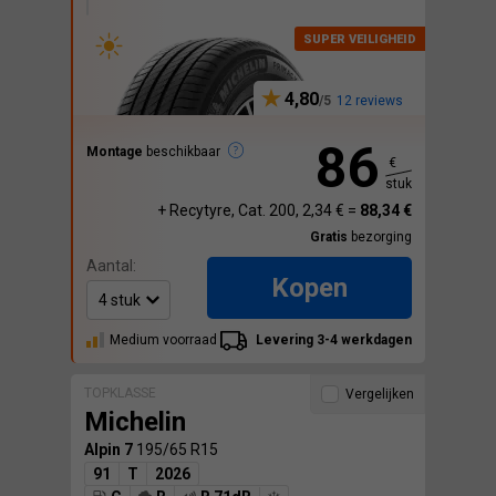
4,80
12 reviews
86
Montage
beschikbaar
€
stuk
+ Recytyre, Cat. 200, 2,34 € =
88,34 €
Gratis
bezorging
Aantal:
Kopen
Medium voorraad
Levering 3-4 werkdagen
TOPKLASSE
Vergelijken
Michelin
Alpin 7
195/65 R15
91
T
2026