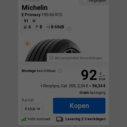
TOPKLASSE
Vergelijken
Michelin
E Primacy
195/65 R15
91
H
A
B
B 69dB
Wij verzamelen beoordelingen.
92
Montage
beschikbaar
€
stuk
+ Recytyre, Cat. 200, 2,34 € =
94,34 €
Gratis
bezorging
Aantal:
Kopen
Volle voorraad
Levering 2-3 werkdagen