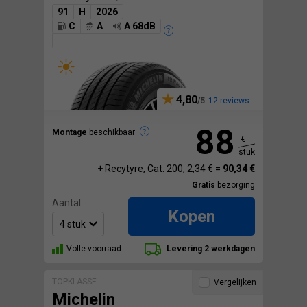
91
H
2026
C
A
A 68dB
4,80
12 reviews
88
Montage
beschikbaar
€
stuk
+ Recytyre, Cat. 200, 2,34 € =
90,34 €
Gratis
bezorging
Aantal:
Kopen
Volle voorraad
Levering 2 werkdagen
TOPKLASSE
Vergelijken
Michelin