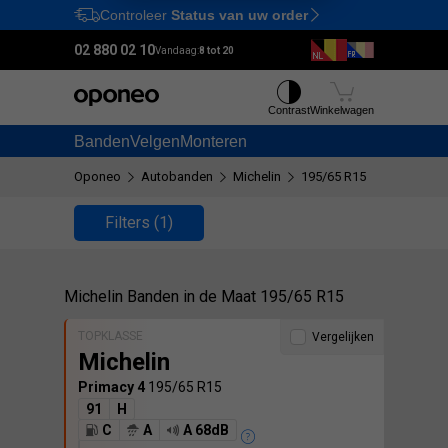
Controleer
Status van uw order
Ctrl
M
02 880 02 10
Vandaag:
8 tot 20
Contrast
Winkelwagen
Banden
Velgen
Monteren
Oponeo
Autobanden
Michelin
195/65 R15
Filters
(1)
Michelin Banden in de Maat 195/65 R15
TOPKLASSE
Vergelijken
Michelin
Primacy 4
195/65 R15
91
H
C
A
A 68dB