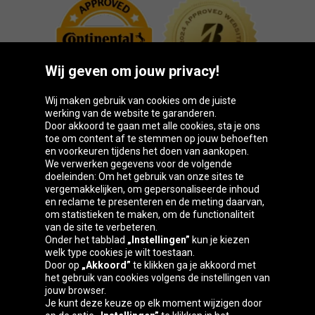
Wij geven om jouw privacy!
Wij maken gebruik van cookies om de juiste
werking van de website te garanderen.
Door akkoord te gaan met alle cookies, sta je ons
toe om content af te stemmen op jouw behoeften
Oponeo-groep
en voorkeuren tijdens het doen van aankopen.
We verwerken gegevens voor de volgende
doeleinden: Om het gebruik van onze sites te
vergemakkelijken, om gepersonaliseerde inhoud
en reclame te presenteren en de meting daarvan,
Česká
Deutschland
Éire
España
om statistieken te maken, om de functionaliteit
republika
van de site te verbeteren.
Onder het tabblad
„Instellingen”
kun je kiezen
welk type cookies je wilt toestaan.
Door op
„Akkoord”
te klikken ga je akkoord met
France
Italia
Magyarország
Nederland
het gebruik van cookies volgens de instellingen van
jouw browser.
Je kunt deze keuze op elk moment wijzigen door