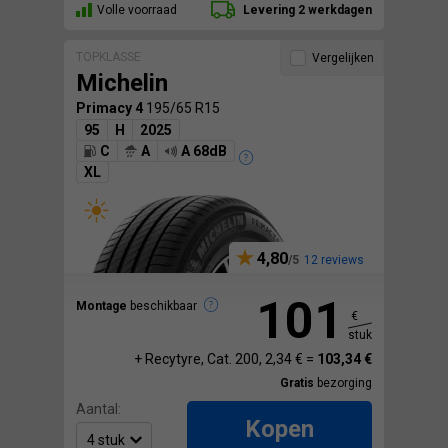
Volle voorraad
Levering 2 werkdagen
TOPKLASSE
Vergelijken
Michelin
Primacy 4
195/65 R15
95
H
2025
C
A
A 68dB
XL
4,80
12 reviews
101
Montage
beschikbaar
€
stuk
+ Recytyre, Cat. 200, 2,34 € =
103,34 €
Gratis
bezorging
Aantal:
Kopen