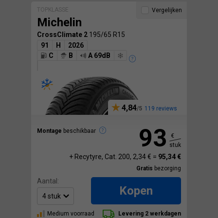
TOPKLASSE
Vergelijken
Michelin
CrossClimate 2
195/65 R15
91
H
2026
C
B
A 69dB
4,84
119 reviews
93
Montage
beschikbaar
€
stuk
+ Recytyre, Cat. 200, 2,34 € =
95,34 €
Gratis
bezorging
Aantal:
Kopen
Medium voorraad
Levering 2 werkdagen