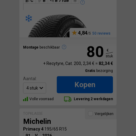
C
B
B 71dB
4,84
50 reviews
80
Montage
beschikbaar
€
stuk
+ Recytyre, Cat. 200, 2,34 € =
82,34 €
Gratis
bezorging
Aantal:
Kopen
Volle voorraad
Levering 2 werkdagen
TOPKLASSE
Vergelijken
Michelin
Primacy 4
195/65 R15
91
V
2026