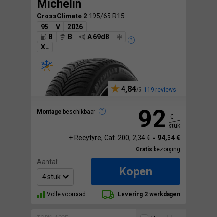
Michelin
CrossClimate 2
195/65 R15
95
V
2026
B
B
A 69dB
XL
4,84
119 reviews
92
Montage
beschikbaar
€
stuk
+ Recytyre, Cat. 200, 2,34 € =
94,34 €
Gratis
bezorging
Aantal:
Kopen
Volle voorraad
Levering 2 werkdagen