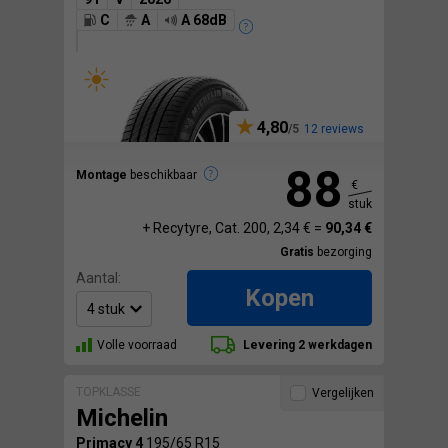
C
A
A 68dB
4,80
12 reviews
88
Montage
beschikbaar
€
stuk
+ Recytyre, Cat. 200, 2,34 € =
90,34 €
Gratis
bezorging
Aantal:
Kopen
Volle voorraad
Levering 2 werkdagen
TOPKLASSE
Vergelijken
Michelin
Primacy 4
195/65 R15