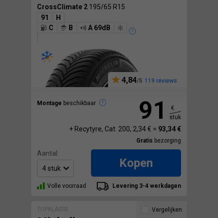
CrossClimate 2
195/65 R15
91
H
C
B
A 69dB
4,84
119 reviews
91
Montage
beschikbaar
€
stuk
+ Recytyre, Cat. 200, 2,34 € =
93,34 €
Gratis
bezorging
Aantal:
Kopen
Volle voorraad
Levering 3-4 werkdagen
TOPKLASSE
Vergelijken