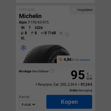
TOPKLASSE
Vergelijken
Michelin
Alpin 7
195/65 R15
95
T
2026
B
B
B 71dB
XL
4,84
50 reviews
95
Montage
beschikbaar
€
stuk
+ Recytyre, Cat. 200, 2,34 € =
97,34 €
Gratis
bezorging
Aantal:
Kopen