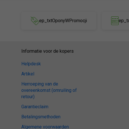
ep_txtOponyWPromocji
ep_t
Informatie voor de kopers
Helpdesk
Artikel
Herroeping van de
overeenkomst (omruiling of
retour)
Garantieclaim
Betalingsmethoden
Algemene voorwaarden