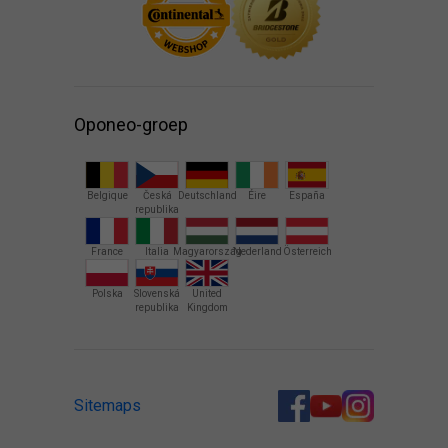
Oponeo-groep
Belgique
Česká
Deutschland
Éire
España
republika
France
Italia
Magyarország
Nederland
Österreich
Polska
Slovenská
United
republika
Kingdom
Sitemaps