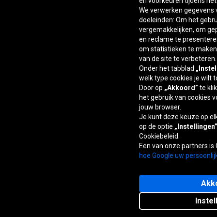
en voorkeuren tijdens he
We verwerken gegevens v
doeleinden: Om het gebrui
vergemakkelijken, om ge
en reclame te presentere
om statistieken te maken,
van de site te verbeteren.
Onder het tabblad
„Inste
welk type cookies je wilt 
Door op
„Akkoord”
te kli
het gebruik van cookies v
jouw browser.
Je kunt deze keuze op e
op de optie
„Instellingen
Cookiebeleid.
Een van onze partners is
hoe Google uw persoonlij
Akk
Instel