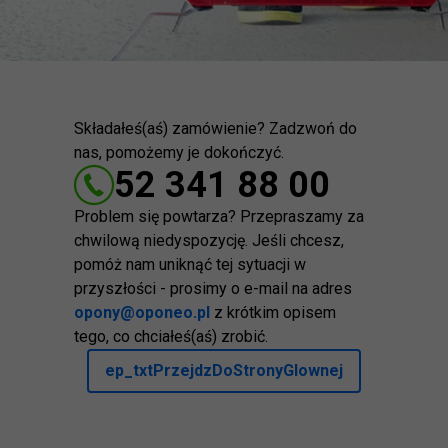
Składałeś(aś) zamówienie? Zadzwoń do
nas, pomożemy je dokończyć.
52 341 88 00
Problem się powtarza? Przepraszamy za
chwilową niedyspozycję. Jeśli chcesz,
pomóż nam uniknąć tej sytuacji w
przyszłości - prosimy o e-mail na adres
opony@oponeo.pl
z krótkim opisem
tego, co chciałeś(aś) zrobić.
ep_txtPrzejdzDoStronyGlownej