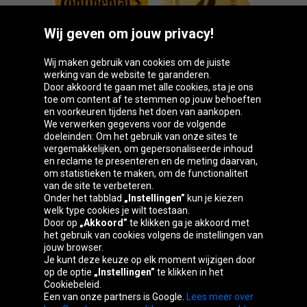
Wij geven om jouw privacy!
Wij maken gebruik van cookies om de juiste
werking van de website te garanderen.
Door akkoord te gaan met alle cookies, sta je ons
toe om content af te stemmen op jouw behoeften
Oponeo-groep
en voorkeuren tijdens het doen van aankopen.
We verwerken gegevens voor de volgende
doeleinden: Om het gebruik van onze sites te
vergemakkelijken, om gepersonaliseerde inhoud
en reclame te presenteren en de meting daarvan,
Česká
Deutschland
Éire
España
om statistieken te maken, om de functionaliteit
republika
van de site te verbeteren.
Onder het tabblad
„Instellingen”
kun je kiezen
welk type cookies je wilt toestaan.
Door op
„Akkoord”
te klikken ga je akkoord met
France
Italia
Magyarország
Nederland
het gebruik van cookies volgens de instellingen van
jouw browser.
Je kunt deze keuze op elk moment wijzigen door
op de optie
„Instellingen”
te klikken in het
Cookiebeleid.
Österreich
Polska
Slovenská
United
Een van onze partners is Google.
Lees meer over
republika
Kingdom