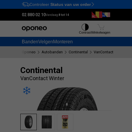
Controleer
Status van uw order
Ctrl
M
02 880 02 10
Vandaag:
8 tot 14
Contrast
Winkelwagen
Banden
Velgen
Monteren
Oponeo
Autobanden
Continental
VanContact Winter
Continental
VanContact Winter