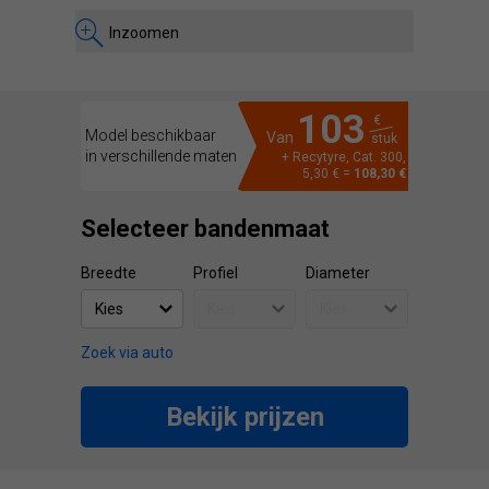
Inzoomen
103
€
Model beschikbaar
Van
stuk
in verschillende maten
+ Recytyre, Cat. 300,
5,30 € =
108,30 €
Selecteer bandenmaat
Breedte
Profiel
Diameter
Zoek via auto
Bekijk prijzen