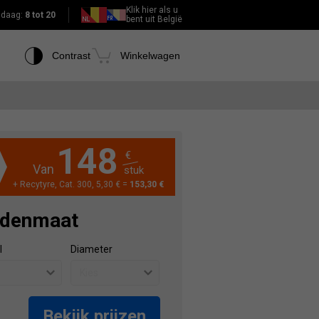
Klik hier als u
daag:
8 tot 20
bent uit België
Contrast
Winkelwagen
148
€
Van
stuk
+ Recytyre, Cat. 300, 5,30 € =
153,30 €
ndenmaat
l
Diameter
Bekijk prijzen