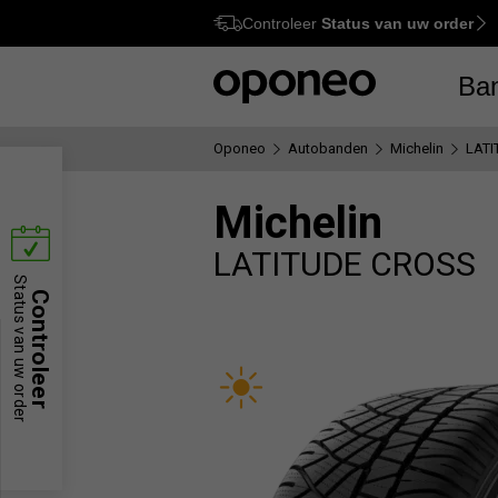
Controleer
Status van uw order
Ctrl
M
Ba
Oponeo
Autobanden
Michelin
LATI
Michelin
LATITUDE CROSS
Status van uw order
Controleer