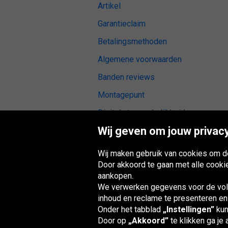
Artikel
Garantieclaim
Betalingsmethoden
Algemene voorwaarden
Banden reviews
Montagepunt
Digitale toegankelijkheid
Wij geven om jouw privacy
Wij maken gebruik van cookies om de
Door akkoord te gaan met alle cooki
Oponeo-groep
aankopen.
We verwerken gegevens voor de volg
inhoud en reclame te presenteren en 
Onder het tabblad
„Instellingen”
kun
Česká
Deutschland
Éire
España
republika
Door op
„Akkoord”
te klikken ga je