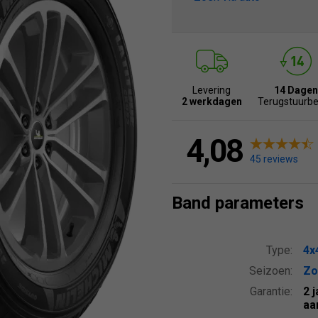
Levering
14 Dagen
2 werkdagen
Terugstuurbe
4,08
45 reviews
Band parameters
Type:
4x
Seizoen:
Zo
Garantie:
2 
aa