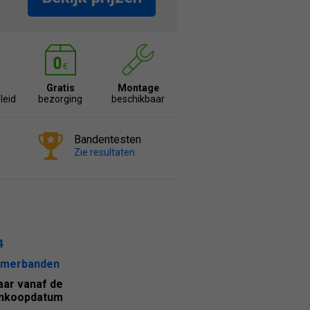
Gratis
Montage
leid
bezorging
beschikbaar
Bandentesten
Zie resultaten
4
merbanden
jaar vanaf de
nkoopdatum