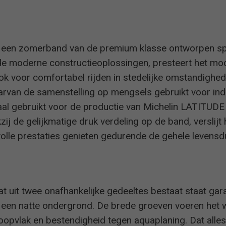
 een zomerband van de premium klasse ontworpen spe
 de moderne constructieoplossingen, presteert het mod
 ook voor comfortabel rijden in stedelijke omstandigh
rvan de samenstelling op mengsels gebruikt voor indu
aal gebruikt voor de productie van Michelin LATITUD
ij de gelijkmatige druk verdeling op de band, verslijt
e volle prestaties genieten gedurende de gehele levens
t uit twee onafhankelijke gedeeltes bestaat staat gar
een natte ondergrond. De brede groeven voeren het wa
loopvlak en bestendigheid tegen aquaplaning. Dat alles