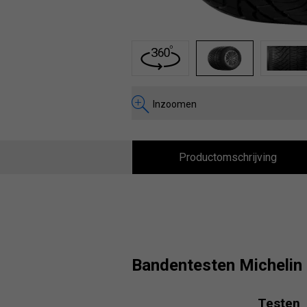
1
2
3
Inzoomen
Productomschrijving
Bandentesten Micheli
Testen