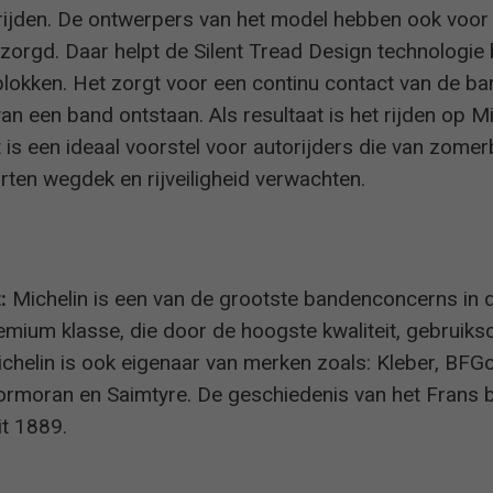
het rijden. De ontwerpers van het model hebben ook voo
zorgd. Daar helpt de Silent Tread Design technologie 
blokken. Het zorgt voor een continu contact van de 
n van een band ontstaan. Als resultaat is het rijden o
 is een ideaal voorstel voor autorijders die van zom
orten wegdek en rijveiligheid verwachten.
:
Michelin is een van de grootste bandenconcerns in de
mium klasse, die door de hoogste kwaliteit, gebruiks
chelin is ook eigenaar van merken zoals: Kleber, BFGo
ormoran en Saimtyre. De geschiedenis van het Frans b
it 1889.