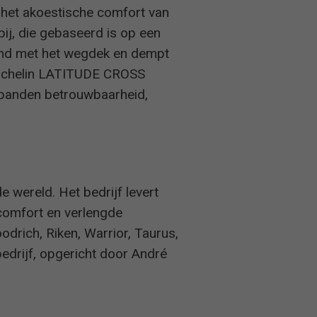
r het akoestische comfort van
bij, die gebaseerd is op een
band met het wegdek en dempt
p Michelin LATITUDE CROSS
erbanden betrouwbaarheid,
 wereld. Het bedrijf levert
comfort en verlengde
odrich, Riken, Warrior, Taurus,
edrijf, opgericht door André