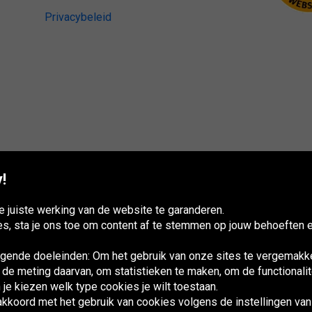
Privacybeleid
!
 juiste werking van de website te garanderen.
es, sta je ons toe om content af te stemmen op jouw behoeften e
ende doeleinden: Om het gebruik van onze sites te vergemakke
de meting daarvan, om statistieken te maken, om de functionalite
 je kiezen welk type cookies je wilt toestaan.
France
Italia
Magyarország
Nederland
Österreich
Polska
Slovenská
U
republika
K
 akkoord met het gebruik van cookies volgens de instellingen va