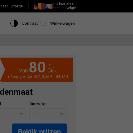
Klik hier als u
daag:
8 tot 20
bent uit België
Contrast
Winkelwagen
80
€
Van
stuk
+ Recytyre, Cat. 300, 5,30 € =
85,30 €
ndenmaat
l
Diameter
Bekijk prijzen