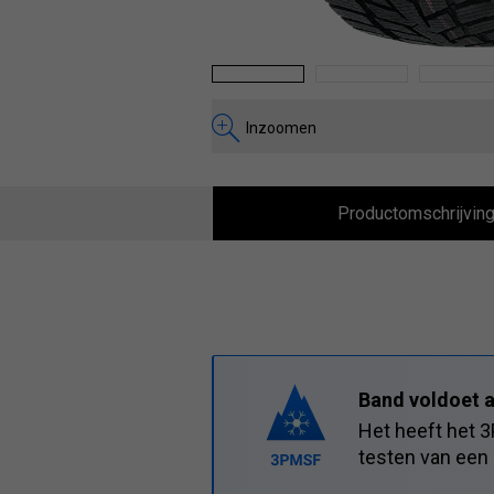
1
2
3
Inzoomen
Productomschrijvin
Band voldoet a
Het heeft het 
testen van een