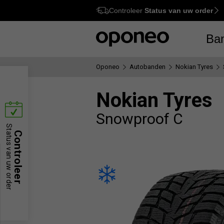
Controleer
Status van uw order
Ctrl
M
Ba
Oponeo
Autobanden
Nokian Tyres
Nokian Tyres
Snowproof C
Status van uw order
Controleer