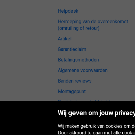
Helpdesk
Herroeping van de overeenkomst
(omruiling of retour)
Artikel
Garantieclaim
Betalingsmethoden
Algemene voorwaarden
Banden reviews
Montagepunt
Digitale toegankelijkheid
Wij geven om jouw privacy
Wij maken gebruik van cookies om de
Door akkoord te gaan met alle cooki
Oponeo-groep