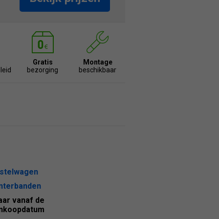
Gratis
Montage
leid
bezorging
beschikbaar
stelwagen
nterbanden
jaar vanaf de
nkoopdatum