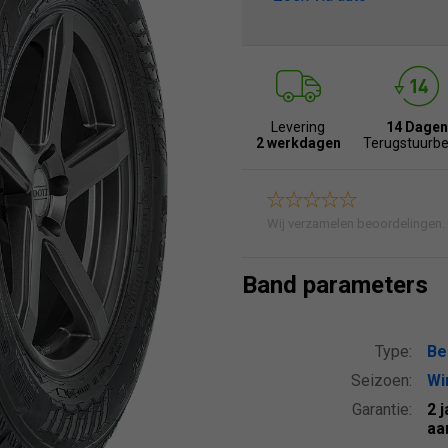
Levering
14 Dagen
2 werkdagen
Terugstuurbe
Wij verzamelen beoordelingen.
Band parameters
Type:
Be
Seizoen:
Wi
Garantie:
2 
aa