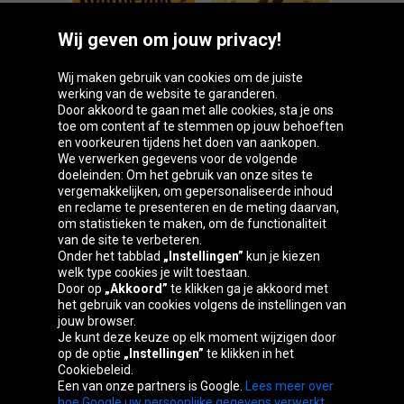
Wij geven om jouw privacy!
Wij maken gebruik van cookies om de juiste
werking van de website te garanderen.
Door akkoord te gaan met alle cookies, sta je ons
toe om content af te stemmen op jouw behoeften
Oponeo-groep
en voorkeuren tijdens het doen van aankopen.
We verwerken gegevens voor de volgende
doeleinden: Om het gebruik van onze sites te
vergemakkelijken, om gepersonaliseerde inhoud
en reclame te presenteren en de meting daarvan,
Česká
Deutschland
Éire
España
om statistieken te maken, om de functionaliteit
republika
van de site te verbeteren.
Onder het tabblad
„Instellingen”
kun je kiezen
welk type cookies je wilt toestaan.
Door op
„Akkoord”
te klikken ga je akkoord met
France
Italia
Magyarország
Nederland
het gebruik van cookies volgens de instellingen van
jouw browser.
Je kunt deze keuze op elk moment wijzigen door
op de optie
„Instellingen”
te klikken in het
Cookiebeleid.
Österreich
Polska
Slovenská
United
Een van onze partners is Google.
Lees meer over
republika
Kingdom
hoe Google uw persoonlijke gegevens verwerkt.