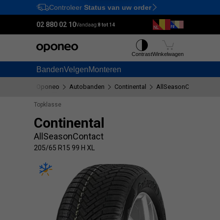
Controleer
Status van uw order
Ctrl
M
02 880 02 10
Vandaag:
8 tot 14
Contrast
Winkelwagen
Banden
Velgen
Monteren
Oponeo
Autobanden
Continental
AllSeasonContact
Topklasse
Continental
AllSeasonContact
205/65 R15 99 H XL