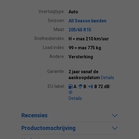
Voertuigtype:
Auto
Seizoen:
All Season banden
Maat:
205/65 R15
Snelheidsindex:
H
= max 210 km/uur
Load index:
99
= max 775 kg
Andere:
Versterking
Garantie:
2 jaar vanaf de
aankoopdatum
Details
EU-label:
A
B
B
72 dB
Details
Recensies
Productomschrijving