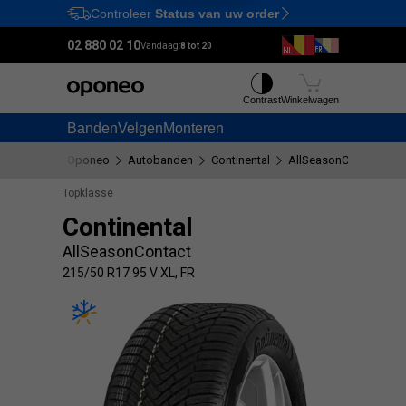
Controleer
Status van uw order
Ctrl
M
02 880 02 10
Vandaag:
8 tot 20
Contrast
Winkelwagen
Banden
Velgen
Monteren
Oponeo
Autobanden
Continental
AllSeasonContact
2
Topklasse
Continental
AllSeasonContact
215/50 R17 95 V XL, FR