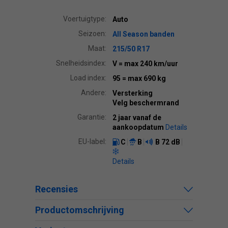
Voertuigtype:
Auto
Seizoen:
All Season banden
Maat:
215/50 R17
Snelheidsindex:
V
= max 240 km/uur
Load index:
95
= max 690 kg
Andere:
Versterking
Velg beschermrand
Garantie:
2 jaar vanaf de
aankoopdatum
Details
EU-label:
C
B
B
72 dB
Details
Recensies
Productomschrijving