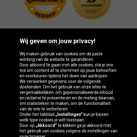
Wij geven om jouw privacy!
Oponeo-groep
Wij maken gebruik van cookies om de juiste
werking van de website te garanderen.
Door akkoord te gaan met alle cookies, sta je ons
toe om content af te stemmen op jouw behoeften
Česká
Deutschland
Éire
España
en voorkeuren tijdens het doen van aankopen.
republika
We verwerken gegevens voor de volgende
doeleinden: Om het gebruik van onze sites te
vergemakkelijken, om gepersonaliseerde inhoud
en reclame te presenteren en de meting daarvan,
France
Italia
Magyarország
Nederland
om statistieken te maken, om de functionaliteit
van de site te verbeteren.
Onder het tabblad
„Instellingen”
kun je kiezen
welk type cookies je wilt toestaan.
Door op
„Akkoord”
te klikken ga je akkoord met
Österreich
Polska
Slovenská
United
het gebruik van cookies volgens de instellingen van
republika
Kingdom
jouw browser.