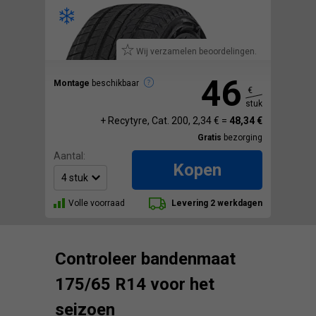
Wij verzamelen beoordelingen.
46
Montage
beschikbaar
€
stuk
+ Recytyre, Cat. 200, 2,34 € =
48,34 €
Gratis
bezorging
Aantal:
Kopen
Volle voorraad
Levering 2 werkdagen
Controleer bandenmaat
175/65 R14 voor het
seizoen