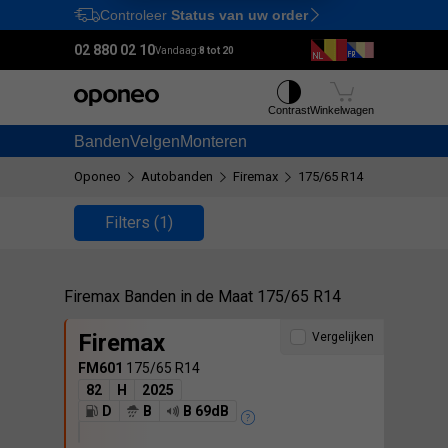
Controleer
Status van uw order
Ctrl
M
02 880 02 10
Vandaag:
8 tot 20
Contrast
Winkelwagen
Banden
Velgen
Monteren
Oponeo
Autobanden
Firemax
175/65 R14
Filters
(1)
Firemax Banden in de Maat 175/65 R14
Firemax
Vergelijken
FM601
175/65 R14
82
H
2025
D
B
B 69dB