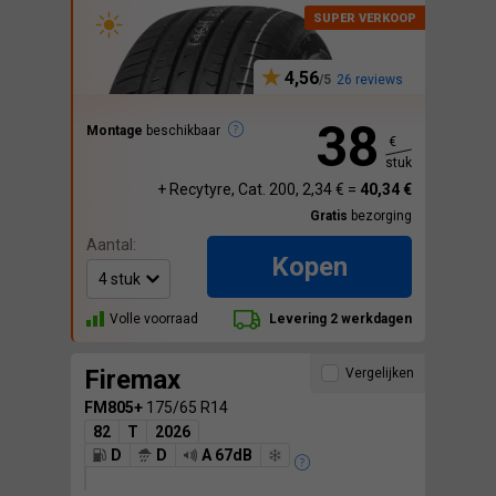
4,56
26 reviews
38
Montage
beschikbaar
€
stuk
+ Recytyre, Cat. 200, 2,34 € =
40,34 €
Gratis
bezorging
Aantal:
Kopen
Volle voorraad
Levering 2 werkdagen
Firemax
Vergelijken
FM805+
175/65 R14
82
T
2026
D
D
A 67dB