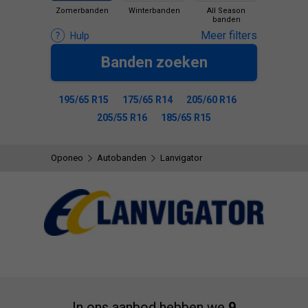
Zomerbanden
Winterbanden
All Season
banden
Meer filters
Hulp
Banden zoeken
195/65 R15
175/65 R14
205/60 R16
205/55 R16
185/65 R15
Oponeo
Autobanden
Lanvigator
In ons aanbod hebben we
9