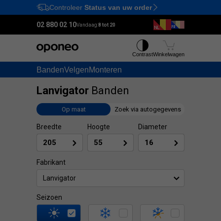
Controleer
Status van uw order
Ctrl
M
02 880 02 10
Vandaag:
8 tot 20
Contrast
Winkelwagen
Banden
Velgen
Monteren
Lanvigator
Banden
Op maat
Zoek via autogegevens
Breedte
Hoogte
Diameter
Fabrikant
Lanvigator
Seizoen