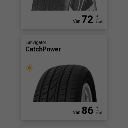
72
€
Van
stuk
Lanvigator
CatchPower
86
€
Van
stuk