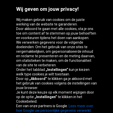
Wij geven om jouw privacy!
Wij maken gebruik van cookies om de juiste
werking van de website te garanderen.
Door akkoord te gaan met alle cookies, sta je ons
toe om content af te stemmen op jouw behoeften
Oponeo-groep
en voorkeuren tijdens het doen van aankopen.
We verwerken gegevens voor de volgende
doeleinden: Om het gebruik van onze sites te
vergemakkelijken, om gepersonaliseerde inhoud
en reclame te presenteren en de meting daarvan,
Česká
Deutschland
Éire
España
om statistieken te maken, om de functionaliteit
republika
van de site te verbeteren.
Onder het tabblad
„Instellingen”
kun je kiezen
welk type cookies je wilt toestaan.
Door op
„Akkoord”
te klikken ga je akkoord met
France
Italia
Magyarország
Nederland
het gebruik van cookies volgens de instellingen van
jouw browser.
Je kunt deze keuze op elk moment wijzigen door
op de optie
„Instellingen”
te klikken in het
Cookiebeleid.
Österreich
Polska
Slovenská
United
Een van onze partners is Google.
Lees meer over
republika
Kingdom
hoe Google uw persoonlijke gegevens verwerkt.