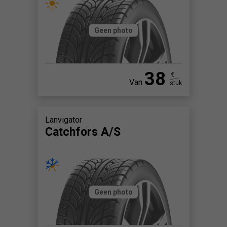
Geen photo
38
€
Van
stuk
Lanvigator
Catchfors A/S
Geen photo