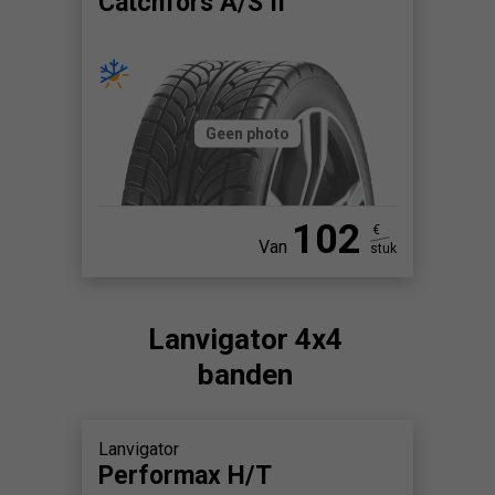
Catchfors A/S II
Geen photo
102
€
Van
stuk
Lanvigator 4x4
banden
Lanvigator
Performax H/T