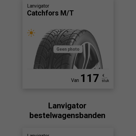
Lanvigator
Catchfors M/T
Geen photo
117
€
Van
stuk
Lanvigator
bestelwagensbanden
Lanvigator