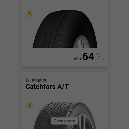
64
€
Van
stuk
Lanvigator
Catchfors A/T
Geen photo