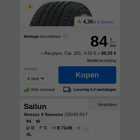
4,36
8 reviews
84
Montage
beschikbaar
€
stuk
+ Recytyre, Cat. 201, 4,55 € =
88,55 €
Gratis
bezorging
Aantal:
Kopen
Volle voorraad
Levering 3-4 werkdagen
Sailun
Vergelijken
Atrezzo 4 Seasons
225/45 R17
94
W
D
C
B 72dB
XL