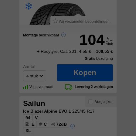
Wij verzamelen beoordelingen.
104
Montage
beschikbaar
€
stuk
+ Recytyre, Cat. 201, 4,55 € =
108,55 €
Gratis
bezorging
Aantal:
Kopen
Volle voorraad
Levering 2 werkdagen
Sailun
Vergelijken
Ice Blazer Alpine EVO 1
225/45 R17
94
V
E
C
72dB
XL