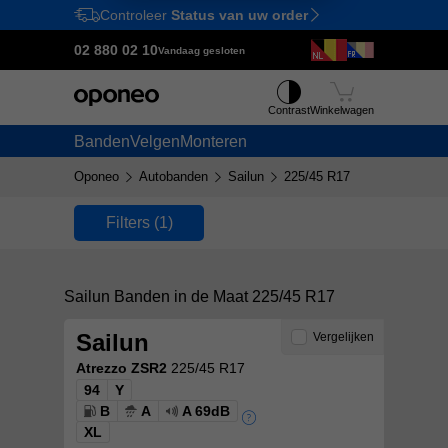
Controleer
Status van uw order
Ctrl
M
02 880 02 10
Vandaag gesloten
Contrast
Winkelwagen
Banden
Velgen
Monteren
Oponeo
Autobanden
Sailun
225/45 R17
Filters
(1)
Sailun Banden in de Maat 225/45 R17
Sailun
Vergelijken
Atrezzo ZSR2
225/45 R17
94
Y
B
A
A 69dB
XL