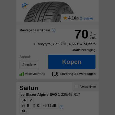
4,16
2 reviews
70
Montage
beschikbaar
€
stuk
+ Recytyre, Cat. 201, 4,55 € =
74,55 €
Gratis
bezorging
Aantal:
Kopen
Volle voorraad
Levering 3-4 werkdagen
Sailun
Vergelijken
Ice Blazer Alpine EVO 1
225/45 R17
94
V
E
C
72dB
XL