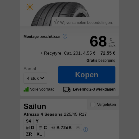
Wij verzamelen beoordelingen.
68
Montage
beschikbaar
€
stuk
+ Recytyre, Cat. 201, 4,55 € =
72,55 €
Gratis
bezorging
Aantal:
Kopen
Volle voorraad
Levering 2-3 werkdagen
Sailun
Vergelijken
Atrezzo 4 Seasons
225/45 R17
94
Y
D
C
B 72dB
ZR
XL