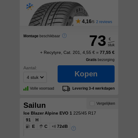
4,16
2 reviews
73
Montage
beschikbaar
€
stuk
+ Recytyre, Cat. 201, 4,55 € =
77,55 €
Gratis
bezorging
Aantal:
Kopen
Volle voorraad
Levering 3-4 werkdagen
Sailun
Vergelijken
Ice Blazer Alpine EVO 1
225/45 R17
91
H
E
C
72dB