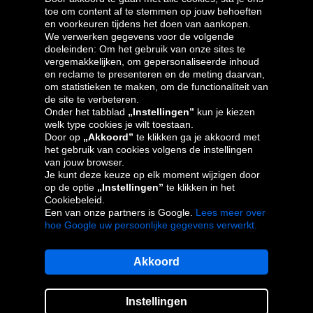
toe om content af te stemmen op jouw behoeften
Oponeo-groep
en voorkeuren tijdens het doen van aankopen.
We verwerken gegevens voor de volgende
doeleinden: Om het gebruik van onze sites te
vergemakkelijken, om gepersonaliseerde inhoud
en reclame te presenteren en de meting daarvan,
Česká
Deutschland
Éire
España
om statistieken te maken, om de functionaliteit van
republika
de site te verbeteren.
Onder het tabblad
„Instellingen”
kun je kiezen
welk type cookies je wilt toestaan.
Door op
„Akkoord”
te klikken ga je akkoord met
France
Italia
Magyarország
Nederland
het gebruik van cookies volgens de instellingen
van jouw browser.
Je kunt deze keuze op elk moment wijzigen door
op de optie
„Instellingen”
te klikken in het
Cookiebeleid.
Österreich
Polska
Slovenská
United
Een van onze partners is Google.
Lees meer over
republika
Kingdom
hoe Google uw persoonlijke gegevens verwerkt.
Akkoord
Sitemaps
Instellingen