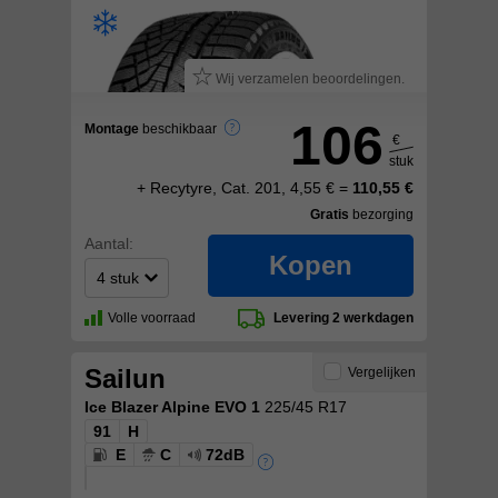
Wij verzamelen beoordelingen.
106
Montage
beschikbaar
€
stuk
+ Recytyre, Cat. 201, 4,55 € =
110,55 €
Gratis
bezorging
Aantal:
Kopen
Volle voorraad
Levering 2 werkdagen
Sailun
Vergelijken
Ice Blazer Alpine EVO 1
225/45 R17
91
H
E
C
72dB