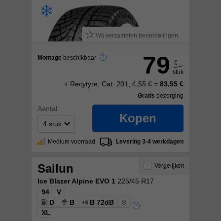
Wij verzamelen beoordelingen.
79
Montage
beschikbaar
€
stuk
+ Recytyre, Cat. 201, 4,55 € =
83,55 €
Gratis
bezorging
Aantal:
Kopen
Medium voorraad
Levering 3-4 werkdagen
Sailun
Vergelijken
Ice Blazer Alpine EVO 1
225/45 R17
94
V
D
B
B 72dB
XL