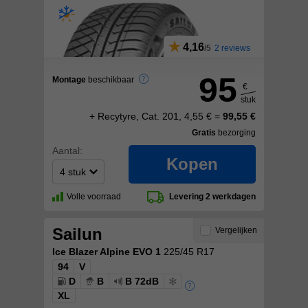
4,16
2 reviews
95
Montage
beschikbaar
€
stuk
+ Recytyre, Cat. 201, 4,55 € =
99,55 €
Gratis
bezorging
Aantal:
Kopen
Volle voorraad
Levering 2 werkdagen
Sailun
Vergelijken
Ice Blazer Alpine EVO 1
225/45 R17
94
V
D
B
B 72dB
XL