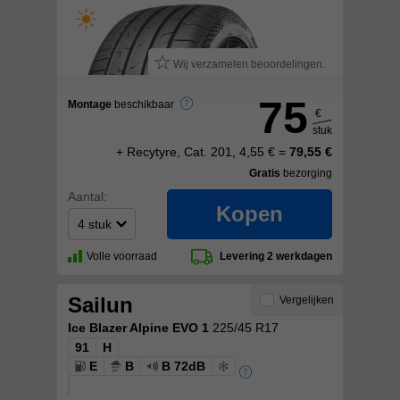
Wij verzamelen beoordelingen.
75
Montage
beschikbaar
€
stuk
+ Recytyre, Cat. 201, 4,55 € =
79,55 €
Gratis
bezorging
Aantal:
Kopen
Volle voorraad
Levering 2 werkdagen
Sailun
Vergelijken
Ice Blazer Alpine EVO 1
225/45 R17
91
H
E
B
B 72dB