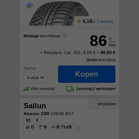
4,16
2 reviews
86
Montage
beschikbaar
€
stuk
+ Recytyre, Cat. 201, 4,55 € =
90,55 €
Gratis
bezorging
Aantal:
Kopen
Volle voorraad
Levering 2 werkdagen
Sailun
Vergelijken
Atrezzo ZSR
225/45 R17
91
Y
D
B
B 71dB