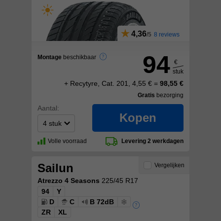
4,36
8 reviews
94
Montage
beschikbaar
€
stuk
+ Recytyre, Cat. 201, 4,55 € =
98,55 €
Gratis
bezorging
Aantal:
Kopen
Volle voorraad
Levering 2 werkdagen
Sailun
Vergelijken
Atrezzo 4 Seasons
225/45 R17
94
Y
D
C
B 72dB
ZR
XL