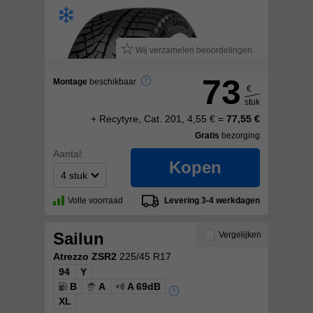
Wij verzamelen beoordelingen.
73
Montage
beschikbaar
€
stuk
+ Recytyre, Cat. 201, 4,55 € =
77,55 €
Gratis
bezorging
Aantal:
Kopen
Volle voorraad
Levering 3-4 werkdagen
Sailun
Vergelijken
Atrezzo ZSR2
225/45 R17
94
Y
B
A
A 69dB
XL