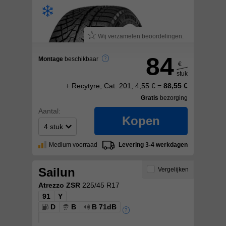
Wij verzamelen beoordelingen.
84
Montage
beschikbaar
€
stuk
+ Recytyre, Cat. 201, 4,55 € =
88,55 €
Gratis
bezorging
Aantal:
Kopen
Medium voorraad
Levering 3-4 werkdagen
Sailun
Vergelijken
Atrezzo ZSR
225/45 R17
91
Y
D
B
B 71dB