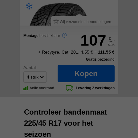
Wij verzamelen beoordelingen.
107
Montage
beschikbaar
€
stuk
+ Recytyre, Cat. 201, 4,55 € =
111,55 €
Gratis
bezorging
Aantal:
Kopen
Volle voorraad
Levering 2 werkdagen
Controleer bandenmaat
225/45 R17 voor het
seizoen