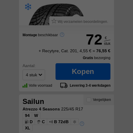
Wij verzamelen beoordelingen.
72
Montage
beschikbaar
€
stuk
+ Recytyre, Cat. 201, 4,55 € =
76,55 €
Gratis
bezorging
Aantal:
Kopen
Volle voorraad
Levering 3-4 werkdagen
Sailun
Vergelijken
Atrezzo 4 Seasons
225/45 R17
94
W
D
C
B 72dB
XL