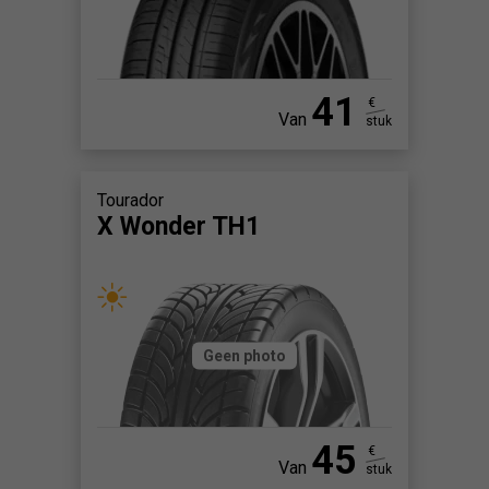
41
€
Van
stuk
Tourador
X Wonder TH1
Geen photo
45
€
Van
stuk