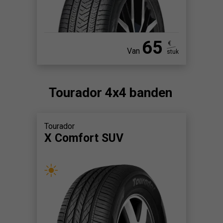
65
€
Van
stuk
Tourador 4x4 banden
Tourador
X Comfort SUV