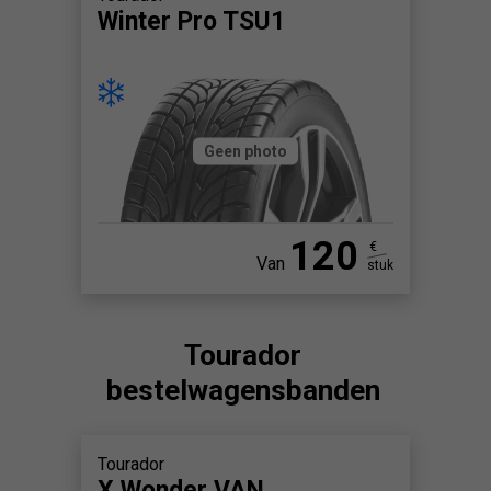
Winter Pro TSU1
Geen photo
120
€
Van
stuk
Tourador
bestelwagensbanden
Tourador
X Wonder VAN