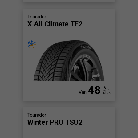
Tourador
X All Climate TF2
48
€
Van
stuk
Tourador
Winter PRO TSU2