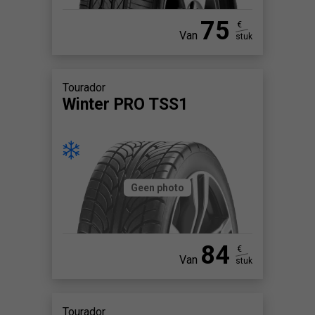
75
€
Van
stuk
Tourador
Winter PRO TSS1
Geen photo
84
€
Van
stuk
Tourador