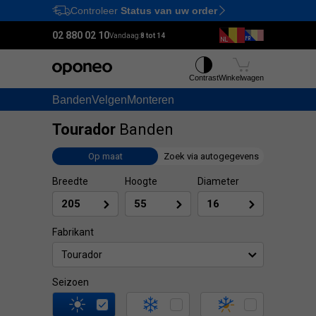
Controleer
Status van uw order
Ctrl
M
02 880 02 10
Vandaag:
8 tot 14
Contrast
Winkelwagen
Banden
Velgen
Monteren
Tourador
Banden
Op maat
Zoek via autogegevens
Breedte
Hoogte
Diameter
Fabrikant
Tourador
Seizoen