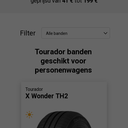
geprijsd van
41 €
tot
199 €
Filter
Alle banden
Tourador banden
geschikt voor
personenwagens
Tourador
X Wonder TH2