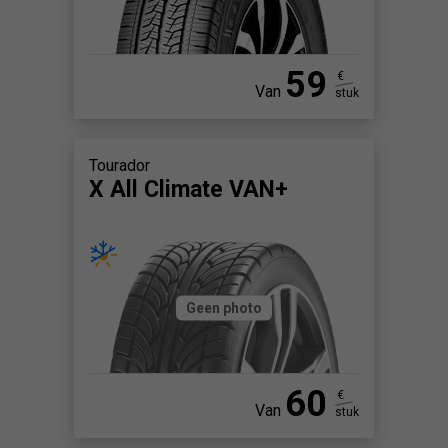
59
€
Van
stuk
Tourador
X All Climate VAN+
Geen photo
60
€
Van
stuk