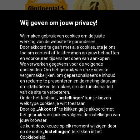
Wij geven om jouw privacy!
Wij maken gebruik van cookies om de juiste
werking van de website te garanderen.
Door akkoord te gaan met alle cookies, sta je ons
toe om content af te stemmen op jouw behoeften
Oponeo-groep
en voorkeuren tijdens het doen van aankopen.
We verwerken gegevens voor de volgende
doeleinden: Om het gebruik van onze sites te
vergemakkelijken, om gepersonaliseerde inhoud
en reclame te presenteren en de meting daarvan,
Česká
Deutschland
Éire
España
om statistieken te maken, om de functionaliteit
republika
van de site te verbeteren.
Onder het tabblad
„Instellingen”
kun je kiezen
welk type cookies je wilt toestaan.
Door op
„Akkoord”
te klikken ga je akkoord met
France
Italia
Magyarország
Nederland
het gebruik van cookies volgens de instellingen van
jouw browser.
Je kunt deze keuze op elk moment wijzigen door
op de optie
„Instellingen”
te klikken in het
Cookiebeleid.
Österreich
Polska
Slovenská
United