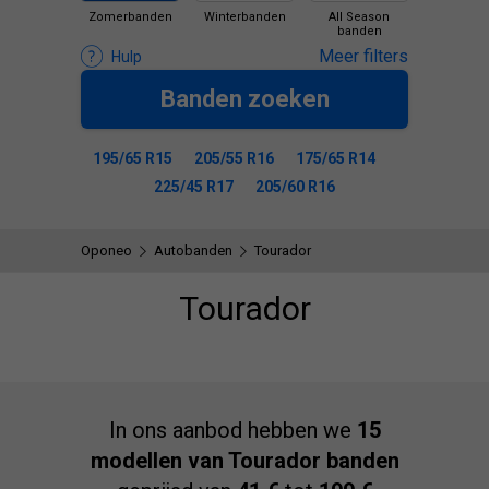
Zomerbanden
Winterbanden
All Season
banden
Meer filters
Hulp
Banden zoeken
195/65 R15
205/55 R16
175/65 R14
225/45 R17
205/60 R16
Oponeo
Autobanden
Tourador
Tourador
In ons aanbod hebben we
15
modellen van Tourador banden