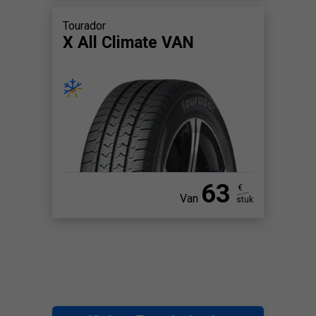
Tourador
X All Climate VAN
63
€
Van
stuk