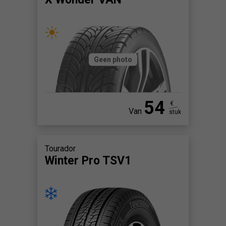
Geen photo
54
€
Van
stuk
Tourador
Winter Pro TSV1