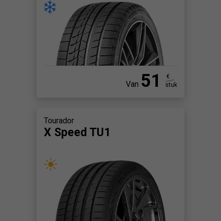
51
€
Van
stuk
Tourador
X Speed TU1