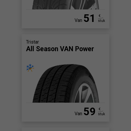
51
€
Van
stuk
Tristar
All Season VAN Power
59
€
Van
stuk