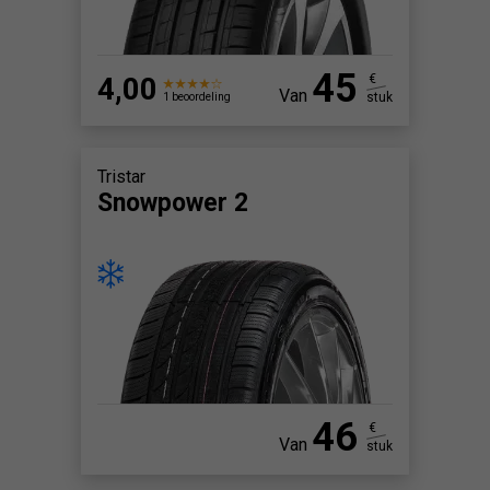
45
4,00
€
Van
stuk
1 beoordeling
Tristar
Snowpower 2
46
€
Van
stuk