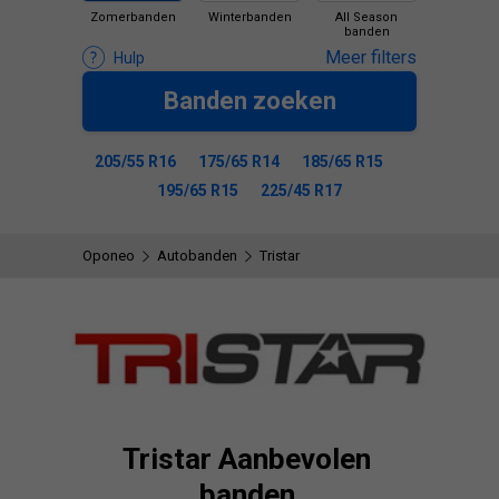
Zomerbanden
Winterbanden
All Season
banden
Meer filters
Hulp
Banden zoeken
205/55 R16
175/65 R14
185/65 R15
195/65 R15
225/45 R17
Oponeo
Autobanden
Tristar
Tristar Aanbevolen
banden