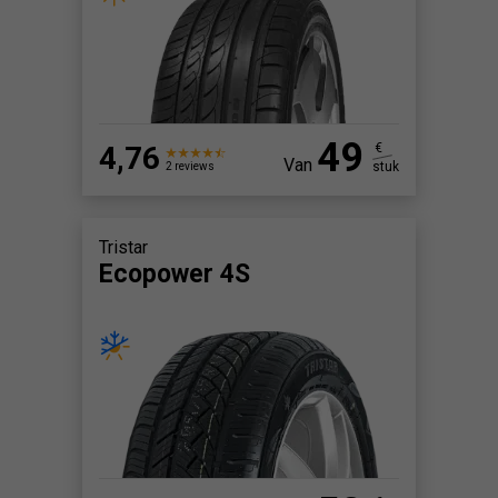
49
4,76
€
Van
stuk
2 reviews
Tristar
Ecopower 4S