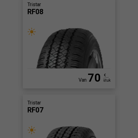
Tristar
RF08
70
€
Van
stuk
Tristar
RF07