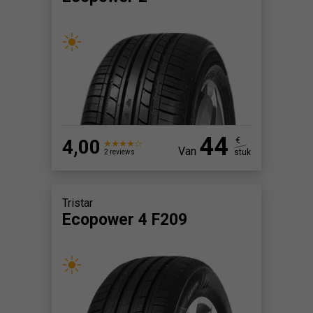
44
4,00
€
Van
stuk
2 reviews
Tristar
Ecopower 4 F209