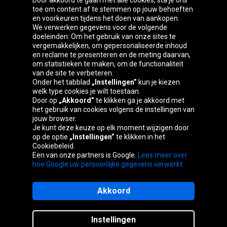
Door akkoord te gaan met alle cookies, sta je ons
toe om content af te stemmen op jouw behoeften
Oponeo-groep
en voorkeuren tijdens het doen van aankopen.
We verwerken gegevens voor de volgende
doeleinden: Om het gebruik van onze sites te
vergemakkelijken, om gepersonaliseerde inhoud
en reclame te presenteren en de meting daarvan,
Česká
Deutschland
Éire
España
om statistieken te maken, om de functionaliteit
republika
van de site te verbeteren.
Onder het tabblad
„Instellingen”
kun je kiezen
welk type cookies je wilt toestaan.
Door op
„Akkoord”
te klikken ga je akkoord met
France
Italia
Magyarország
Nederland
het gebruik van cookies volgens de instellingen van
jouw browser.
Je kunt deze keuze op elk moment wijzigen door
op de optie
„Instellingen”
te klikken in het
Cookiebeleid.
Österreich
Polska
Slovenská
United
Een van onze partners is Google.
Lees meer over
republika
Kingdom
hoe Google uw persoonlijke gegevens verwerkt.
Akkoord
Sitemaps
Instellingen