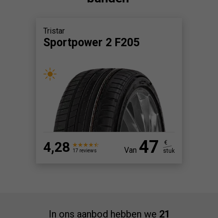
Tristar
Sportpower 2 F205
47
4,28
€
Van
stuk
17 reviews
In ons aanbod hebben we
21