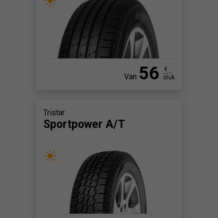
56
€
Van
stuk
Tristar
Sportpower A/T