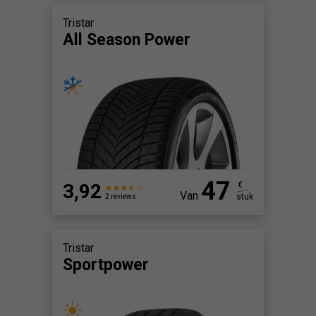
Tristar
All Season Power
47
3,92
€
Van
stuk
2 reviews
Tristar
Sportpower