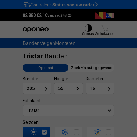
Controleer
Status van uw order
Ctrl
M
02 880 02 10
Vandaag:
8 tot 20
Contrast
Winkelwagen
Banden
Velgen
Monteren
Tristar
Banden
Op maat
Zoek via autogegevens
Breedte
Hoogte
Diameter
Fabrikant
Tristar
Seizoen