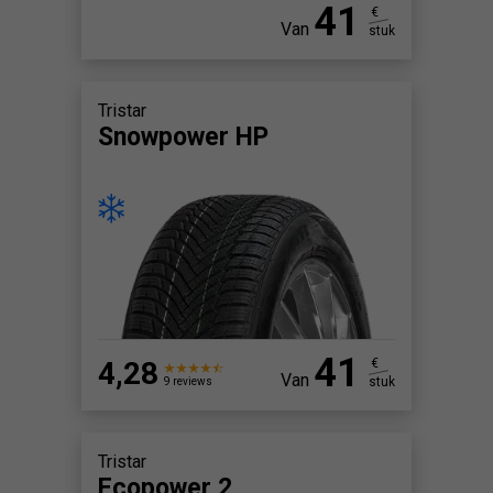
41
€
Van
stuk
Tristar
Snowpower HP
41
4,28
€
Van
stuk
9 reviews
Tristar
Ecopower 2