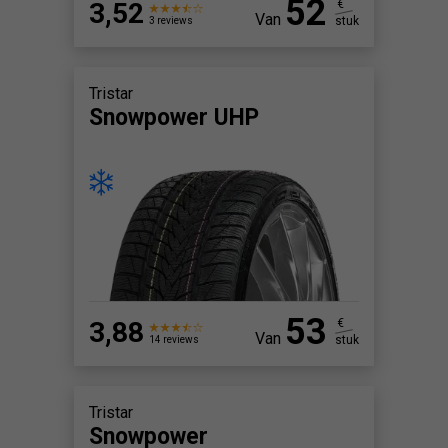
52
3,52
€
Van
stuk
3 reviews
Tristar
Snowpower UHP
53
3,88
€
Van
stuk
14 reviews
Tristar
Snowpower