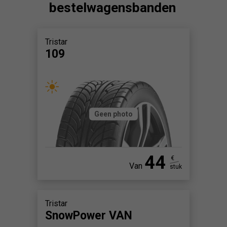
bestelwagensbanden
Tristar
109
Geen photo
44
€
Van
stuk
Tristar
SnowPower VAN