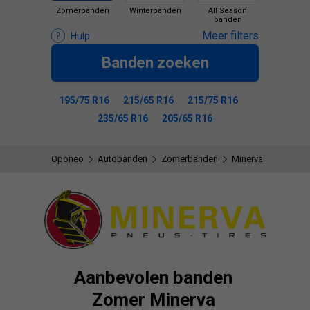
Zomerbanden
Winterbanden
All Season
banden
Meer filters
Hulp
Banden zoeken
195/75 R16
215/65 R16
215/75 R16
235/65 R16
205/65 R16
Oponeo
Autobanden
Zomerbanden
Minerva
Aanbevolen banden
Zomer Minerva