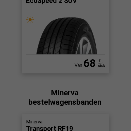
EcoSpeed 2 SUV
68
€
Van
stuk
Minerva
bestelwagensbanden
Minerva
Transport RF19