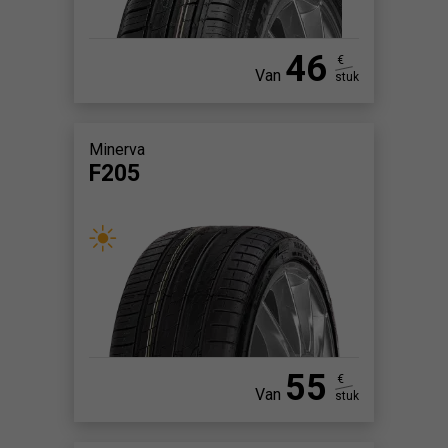
46
€
Van
stuk
Minerva
F205
55
€
Van
stuk