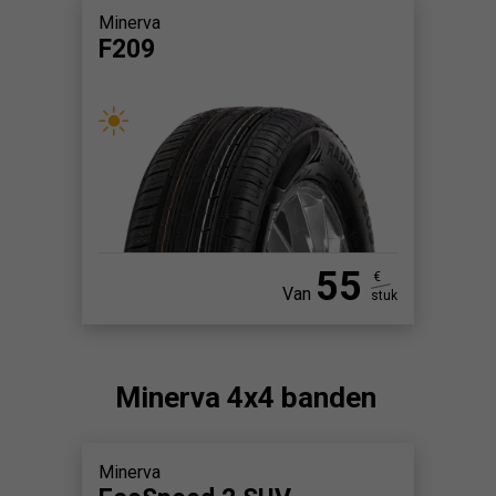
Minerva
F209
55
€
Van
stuk
Minerva 4x4 banden
Minerva