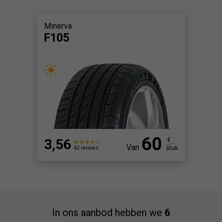
Minerva
F105
60
3,56
€
Van
stuk
62 reviews
In ons aanbod hebben we
6