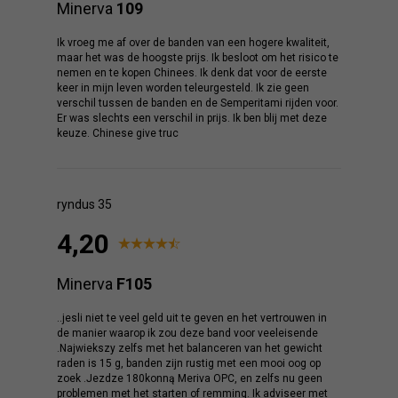
Minerva
109
Ik vroeg me af over de banden van een hogere kwaliteit,
maar het was de hoogste prijs. Ik besloot om het risico te
nemen en te kopen Chinees. Ik denk dat voor de eerste
keer in mijn leven worden teleurgesteld. Ik zie geen
verschil tussen de banden en de Semperitami rijden voor.
Er was slechts een verschil in prijs. Ik ben blij met deze
keuze. Chinese give truc
ryndus 35
4,20
Minerva
F105
..jesli niet te veel geld uit te geven en het vertrouwen in
de manier waarop ik zou deze band voor veeleisende
.Najwiekszy zelfs met het balanceren van het gewicht
raden is 15 g, banden zijn rustig met een mooi oog op
zoek .Jezdze 180konną Meriva OPC, en zelfs nu geen
problemen met het starten of remming. Ik adviseer met