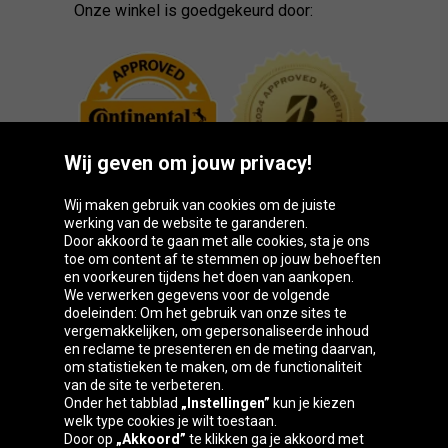
Onze winkel is goedgekeurd door:
Wij geven om jouw privacy!
Wij maken gebruik van cookies om de juiste
werking van de website te garanderen.
Door akkoord te gaan met alle cookies, sta je ons
toe om content af te stemmen op jouw behoeften
Oponeo-groep
en voorkeuren tijdens het doen van aankopen.
We verwerken gegevens voor de volgende
doeleinden: Om het gebruik van onze sites te
vergemakkelijken, om gepersonaliseerde inhoud
en reclame te presenteren en de meting daarvan,
Česká
Deutschland
Éire
España
om statistieken te maken, om de functionaliteit
republika
van de site te verbeteren.
Onder het tabblad
„Instellingen”
kun je kiezen
welk type cookies je wilt toestaan.
Door op
„Akkoord”
te klikken ga je akkoord met
France
Italia
Magyarország
Nederland