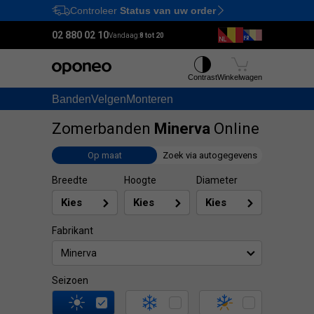
Controleer
Status van uw order
Ctrl
M
02 880 02 10
Vandaag:
8 tot 20
Contrast
Winkelwagen
Banden
Velgen
Monteren
Zomerbanden
Minerva
Online
Op maat
Zoek via autogegevens
Breedte
Hoogte
Diameter
Fabrikant
Minerva
Seizoen