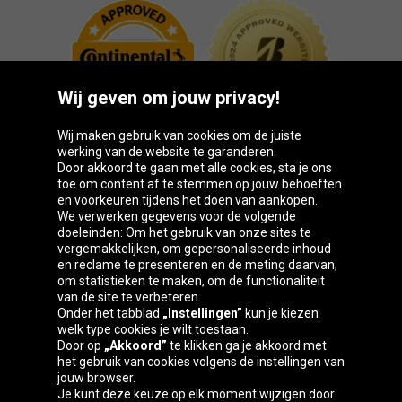
Wij geven om jouw privacy!
Wij maken gebruik van cookies om de juiste
werking van de website te garanderen.
Door akkoord te gaan met alle cookies, sta je ons
toe om content af te stemmen op jouw behoeften
Oponeo-groep
en voorkeuren tijdens het doen van aankopen.
We verwerken gegevens voor de volgende
doeleinden: Om het gebruik van onze sites te
vergemakkelijken, om gepersonaliseerde inhoud
en reclame te presenteren en de meting daarvan,
Česká
Deutschland
Éire
España
om statistieken te maken, om de functionaliteit
republika
van de site te verbeteren.
Onder het tabblad
„Instellingen”
kun je kiezen
welk type cookies je wilt toestaan.
Door op
„Akkoord”
te klikken ga je akkoord met
France
Italia
Magyarország
Nederland
het gebruik van cookies volgens de instellingen van
jouw browser.
Je kunt deze keuze op elk moment wijzigen door