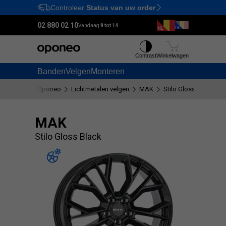
Controleer
Status van uw order
Ctrl
M
02 880 02 10
Vandaag:
8 tot 14
Contrast
Winkelwagen
Banden
Velgen
Monteren
Oponeo
Lichtmetalen velgen
MAK
Stilo Gloss Black
MAK
Stilo Gloss Black