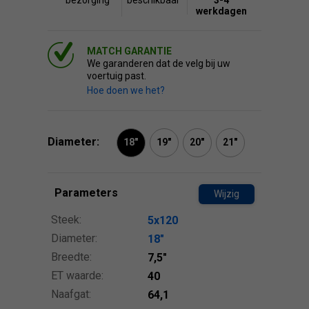
bezorging
beschikbaar
3-4
werkdagen
MATCH GARANTIE
We garanderen dat de velg bij uw
voertuig past.
Hoe doen we het?
Diameter:
18"
19"
20"
21"
Parameters
Wijzig
Steek:
5x120
Diameter:
18″
Breedte:
7,5″
ET waarde:
40
Naafgat:
64,1