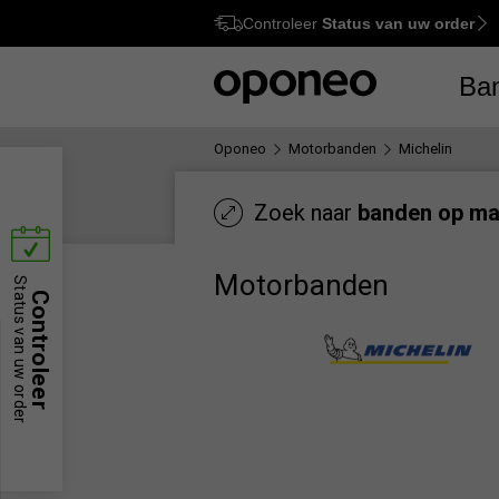
Controleer
Status van uw order
Ctrl
M
Ba
Oponeo
Motorbanden
Michelin
Zoek naar
banden op ma
Motorbanden
Status van uw order
Controleer