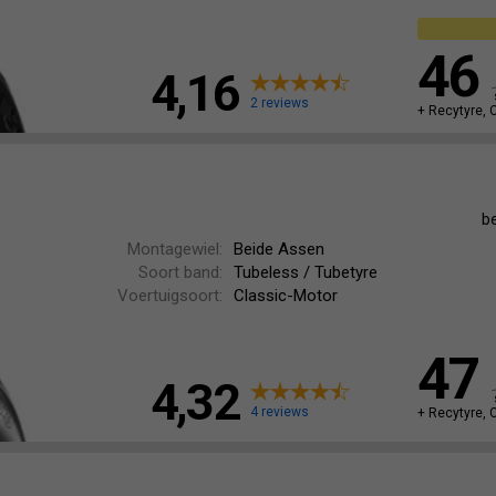
46
4,16
2 reviews
+ Recytyre, 
b
Montagewiel:
Beide Assen
Soort band:
Tubeless / Tubetyre
Voertuigsoort:
Classic-Motor
47
4,32
4 reviews
+ Recytyre, 