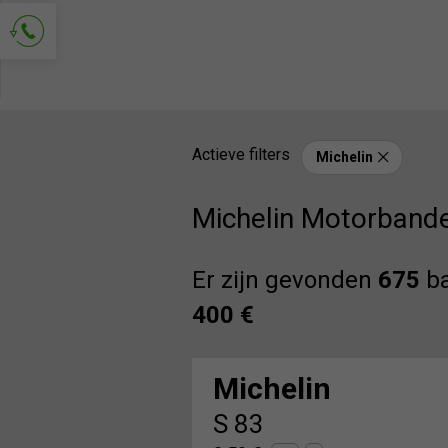
Vraag om contact
Actieve filters
Michelin
Michelin Motorbande
Er zijn gevonden
675
ba
400 €
Michelin
S 83