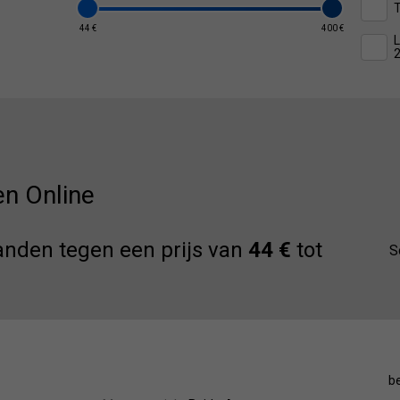
44 €
400 €
L
n Online
nden tegen een prijs van
44 €
tot
S
b