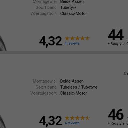
Montagewiel:
Beide Assen
Soort band:
Tubetyre
Voertuigsoort:
Classic-Motor
44
4,32
4 reviews
+ Recytyre, 
b
Montagewiel:
Beide Assen
Soort band:
Tubeless / Tubetyre
Voertuigsoort:
Classic-Motor
46
4,32
4 reviews
+ Recytyre, 