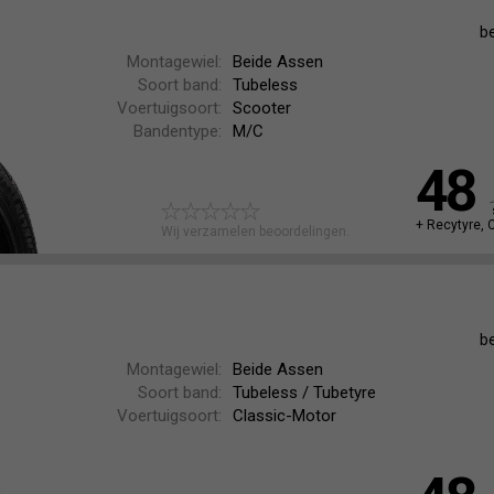
b
Montagewiel:
Beide Assen
Soort band:
Tubeless
Voertuigsoort:
Scooter
Bandentype:
M/C
48
+ Recytyre, 
Wij verzamelen beoordelingen.
b
Montagewiel:
Beide Assen
Soort band:
Tubeless / Tubetyre
Voertuigsoort:
Classic-Motor