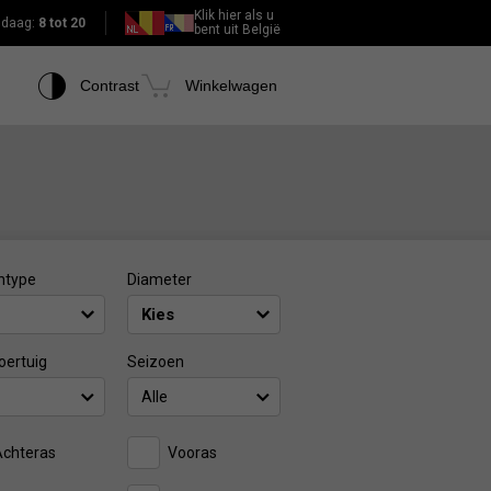
Klik hier als u
daag:
8 tot 20
bent uit België
Contrast
Winkelwagen
ntype
Diameter
oertuig
Seizoen
Alle
Achteras
Vooras