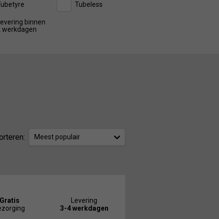
Tubetyre
Tubeless
evering binnen
2 werkdagen
orteren:
Meest populair
Gratis
Levering
ezorging
3-4 werkdagen