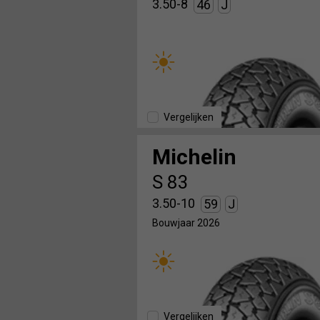
3.50-8
46
J
Vergelijken
Michelin
S 83
3.50-10
59
J
Bouwjaar 2026
Vergelijken