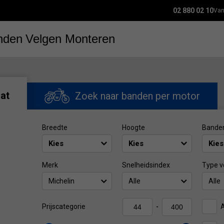
02 880 02 10
Van
nden
Velgen
Monteren
at
Zoek naar banden per motor
Breedte
Hoogte
Bande
Merk
Snelheidsindex
Type v
Michelin
Alle
Alle
Prijscategorie
-