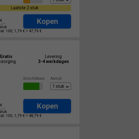
Laatste 2 stuk
Kopen
€
stuk
Cat. 100, 1,79 € =
47,79 €
Gratis
Levering
ezorging
3-4 werkdagen
Beschikbaar:
Aantal:
Kopen
€
stuk
Cat. 100, 1,79 € =
48,79 €