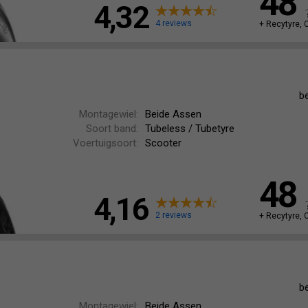
48
4,32
4 reviews
+ Recytyre, 
b
Montagewiel:
Beide Assen
Soort band:
Tubeless / Tubetyre
Voertuigsoort:
Scooter
48
4,16
2 reviews
+ Recytyre, 
b
Montagewiel:
Beide Assen