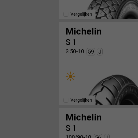
Vergelijken
Michelin
S 1
3.50-10
59
J
Vergelijken
Michelin
S 1
100/90-10
56
J