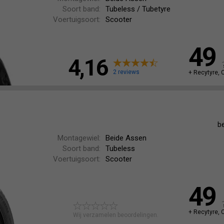
Soort band:
Tubeless / Tubetyre
Voertuigsoort:
Scooter
49
4,16
2 reviews
+ Recytyre, 
b
Montagewiel:
Beide Assen
Soort band:
Tubeless
Voertuigsoort:
Scooter
49
+ Recytyre, 
Wij verzamelen beoordelingen.