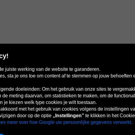
cy!
e juiste werking van de website te garanderen.
es, sta je ons toe om content af te stemmen op jouw behoeften 
gende doeleinden: Om het gebruik van onze sites te vergemakk
de meting daarvan, om statistieken te maken, om de functionalit
 je kiezen welk type cookies je wilt toestaan.
France
Italia
Magyarország
Nederland
Österreich
Polska
Slovenská
U
republika
K
e akkoord met het gebruik van cookies volgens de instellingen v
ijzigen door op de optie
„Instellingen”
te klikken in het Cookie
es meer over hoe Google uw persoonlijke gegevens verwerkt.
Sitemaps