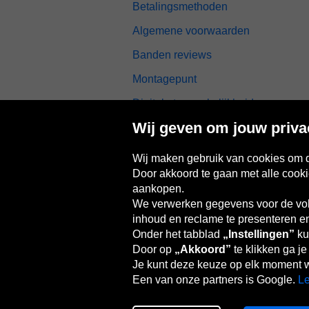
Betalingsmethoden
Algemene voorwaarden
Banden reviews
Montagepunt
Digitale toegankelijkheid
Wij geven om jouw priva
Wij maken gebruik van cookies om d
Door akkoord te gaan met alle cooki
Oponeo-groep
aankopen.
We verwerken gegevens voor de vol
inhoud en reclame te presenteren en 
Onder het tabblad
„Instellingen”
kun
Česká
Deutschland
Éire
España
republika
Door op
„Akkoord”
te klikken ga j
Je kunt deze keuze op elk moment w
Een van onze partners is Google.
Le