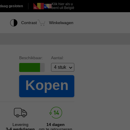
Klik hier als u
daag gesloten
bent uit België
Contrast
Winkelwagen
Beschikbaar:
Aantal:
Kopen
Levering
14 dagen
3-4 werkdagen
om te retourneren