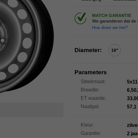
MATCH GARANTIE
We garanderen dat de ve
Hoe doen we het?
Diameter:
16″
Parameters
Steekmaat:
5x11
Breedte:
6,50
ET waarde:
33,0
Naafgat:
57,1
Kleur:
zilve
Garantie:
2 ja