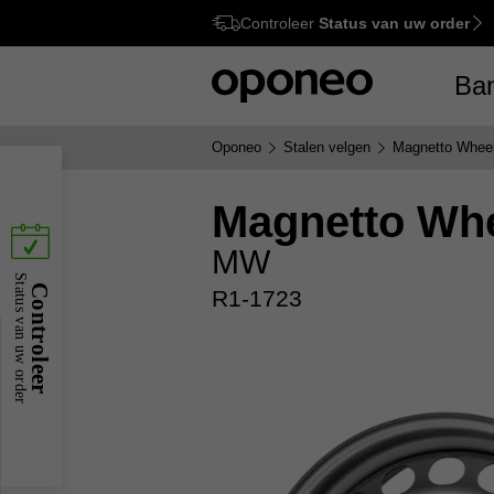
Controleer
Status van uw order
Ctrl
M
Ba
Oponeo
Stalen velgen
Magnetto Whee
Magnetto Wh
MW
Status van uw order
Controleer
R1-1723