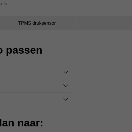
ails
TPMS druksensor
to passen
dan naar: