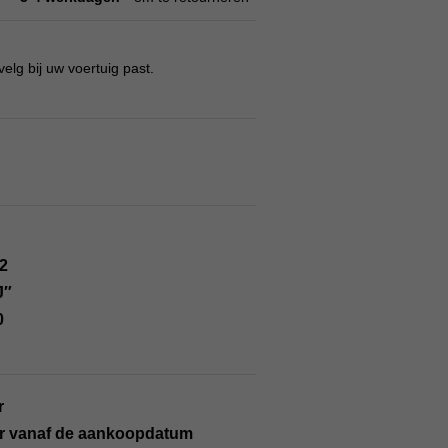
lg bij uw voertuig past.
2
J″
0
r
ar vanaf de aankoopdatum