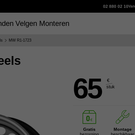
02 880 02 10
Van
nden
Velgen
Monteren
ls
MW R1-1723
eels
65
€
stuk
Gratis
Montage
bezorging
beschikbaar