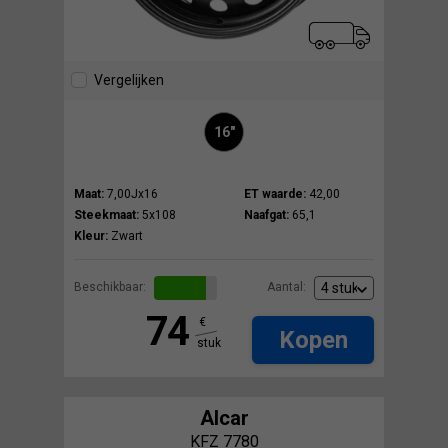
Vergelijken
16"
Maat:
7,00Jx16
ET waarde:
42,00
Steekmaat:
5x108
Naafgat:
65,1
Kleur:
Zwart
Beschikbaar:
Aantal:
74
€
Kopen
stuk
Alcar
KFZ 7780