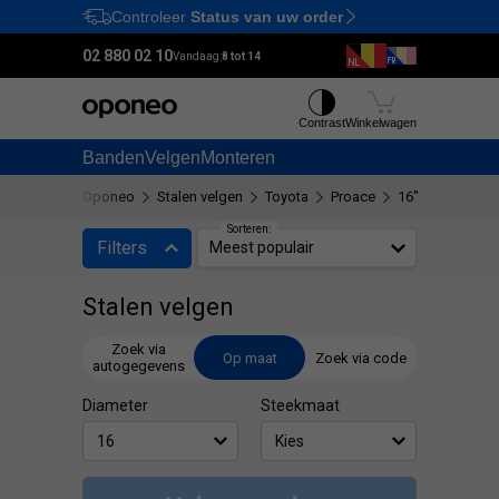
Controleer
Status van uw order
Ctrl
M
02 880 02 10
Vandaag:
8 tot 14
Contrast
Winkelwagen
Banden
Velgen
Monteren
Oponeo
Stalen velgen
Toyota
Proace
16"
Sorteren:
Filters
Meest populair
Stalen velgen
Zoek via
Op maat
Zoek via code
autogegevens
Diameter
Steekmaat