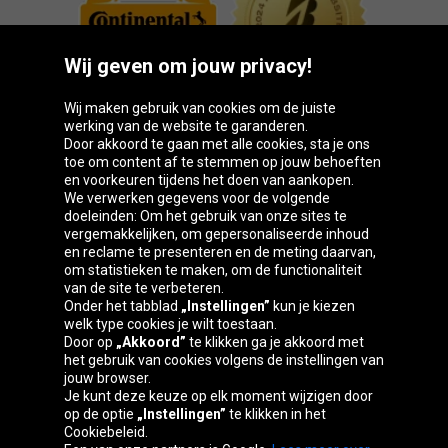
Wij geven om jouw privacy!
Wij maken gebruik van cookies om de juiste
werking van de website te garanderen.
Door akkoord te gaan met alle cookies, sta je ons
toe om content af te stemmen op jouw behoeften
Oponeo-groep
en voorkeuren tijdens het doen van aankopen.
We verwerken gegevens voor de volgende
doeleinden: Om het gebruik van onze sites te
vergemakkelijken, om gepersonaliseerde inhoud
en reclame te presenteren en de meting daarvan,
Česká
Deutschland
Éire
España
om statistieken te maken, om de functionaliteit
republika
van de site te verbeteren.
Onder het tabblad
„Instellingen”
kun je kiezen
welk type cookies je wilt toestaan.
Door op
„Akkoord”
te klikken ga je akkoord met
France
Italia
Magyarország
Nederland
het gebruik van cookies volgens de instellingen van
jouw browser.
Je kunt deze keuze op elk moment wijzigen door
op de optie
„Instellingen”
te klikken in het
Cookiebeleid.
Österreich
Polska
Slovenská
United