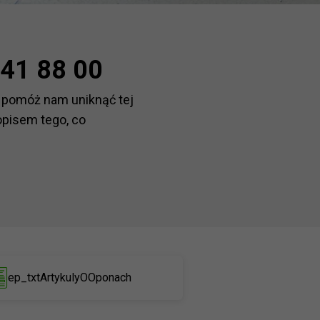
41 88 00
 pomóż nam uniknąć tej
opisem tego, co
ep_txtArtykulyOOponach