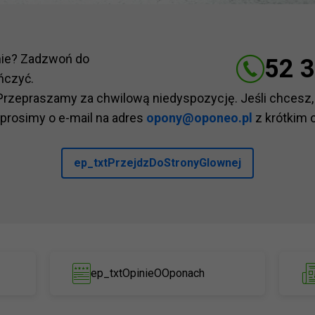
nie? Zadzwoń do
52 3
ńczyć.
Przepraszamy za chwilową niedyspozycję. Jeśli chcesz,
 prosimy o e-mail na adres
opony@oponeo.pl
z krótkim 
ep_txtPrzejdzDoStronyGlownej
ep_txtOpinieOOponach