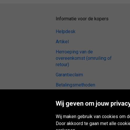
Informatie voor de kopers
Helpdesk
Artikel
Herroeping van de
overeenkomst (omruiling of
retour)
Garantieclaim
Betalingsmethoden
Algemene voorwaarden
Wij geven om jouw privacy
Banden reviews
Montagepunt
Wij maken gebruik van cookies om de
Door akkoord te gaan met alle cooki
Digitale toegankelijkheid