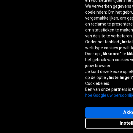
en voorkeuren tijdens he
We verwerken gegevens v
doeleinden: Om het gebrui
vergemakkelijken, om ge
en reclame te presentere
om statistieken te maken,
van de site te verbeteren.
Onder het tabblad
„Inste
welk type cookies je wilt 
Door op
„Akkoord”
te kli
het gebruik van cookies v
jouw browser.
Je kunt deze keuze op e
op de optie
„Instellingen
Cookiebeleid.
Een van onze partners is
hoe Google uw persoonlij
Akk
Instel