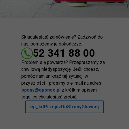
Składałeś(aś) zamówienie? Zadzwoń do
nas, pomożemy je dokończyć.
52 341 88 00
Problem się powtarza? Przepraszamy za
chwilową niedyspozycję. Jeśli chcesz,
pomóż nam uniknąć tej sytuacji w
przyszłości - prosimy o e-mail na adres
opony@oponeo.pl
z krótkim opisem
tego, co chciałeś(aś) zrobić.
ep_txtPrzejdzDoStronyGlownej