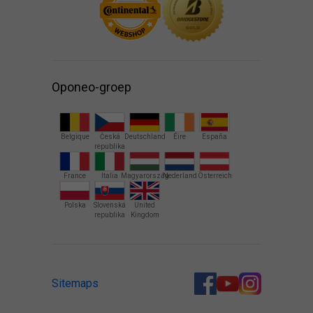
Oponeo-groep
Belgique
Česká
Deutschland
Éire
España
republika
France
Italia
Magyarország
Nederland
Österreich
Polska
Slovenská
United
republika
Kingdom
Sitemaps