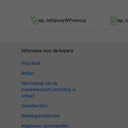
ep_txtOponyWPromocji
ep_t
Informatie voor de kopers
Helpdesk
Artikel
Herroeping van de
overeenkomst (omruiling of
retour)
Garantieclaim
Betalingsmethoden
Algemene voorwaarden