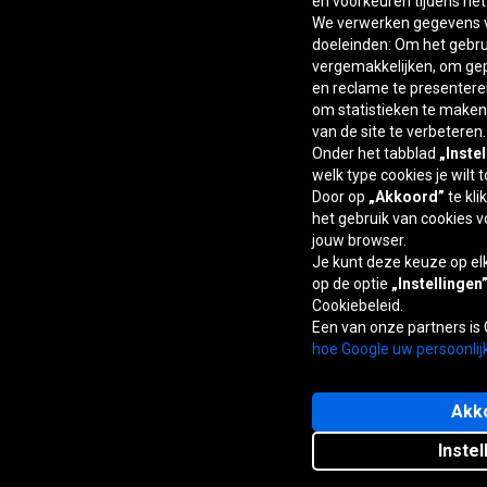
en voorkeuren tijdens he
We verwerken gegevens v
doeleinden: Om het gebrui
vergemakkelijken, om ge
en reclame te presentere
om statistieken te maken,
van de site te verbeteren.
Onder het tabblad
„Inste
welk type cookies je wilt 
Door op
„Akkoord”
te kli
het gebruik van cookies v
jouw browser.
Je kunt deze keuze op e
op de optie
„Instellingen
Cookiebeleid.
Een van onze partners is
hoe Google uw persoonlij
Akk
Instel