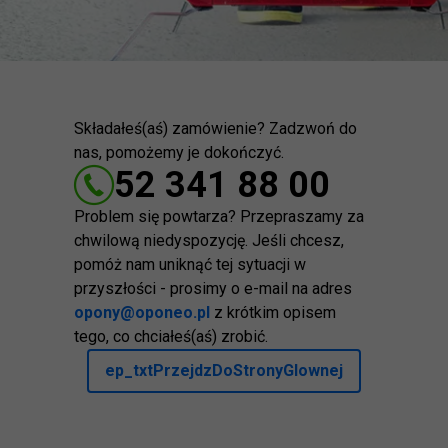
Składałeś(aś) zamówienie? Zadzwoń do
nas, pomożemy je dokończyć.
52 341 88 00
Problem się powtarza? Przepraszamy za
chwilową niedyspozycję. Jeśli chcesz,
pomóż nam uniknąć tej sytuacji w
przyszłości - prosimy o e-mail na adres
opony@oponeo.pl
z krótkim opisem
tego, co chciałeś(aś) zrobić.
ep_txtPrzejdzDoStronyGlownej