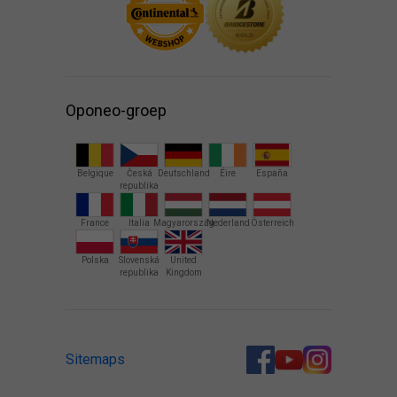
Oponeo-groep
Belgique
Česká
Deutschland
Éire
España
republika
France
Italia
Magyarország
Nederland
Österreich
Polska
Slovenská
United
republika
Kingdom
Sitemaps