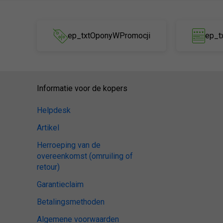
ep_txtOponyWPromocji
ep_t
Informatie voor de kopers
Helpdesk
Artikel
Herroeping van de
overeenkomst (omruiling of
retour)
Garantieclaim
Betalingsmethoden
Algemene voorwaarden