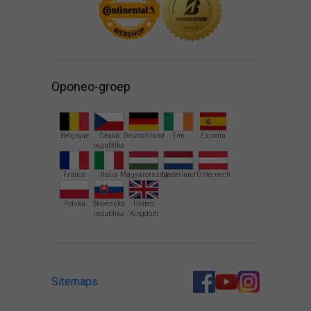
Oponeo-groep
Belgique
Česká
Deutschland
Éire
España
republika
France
Italia
Magyarország
Nederland
Österreich
Polska
Slovenská
United
republika
Kingdom
Sitemaps