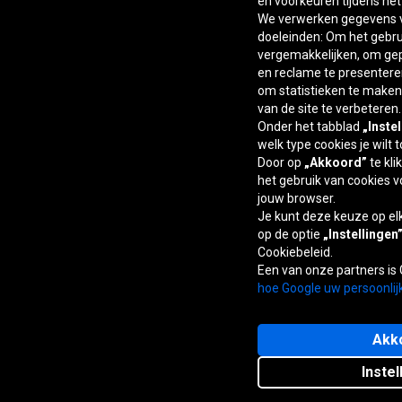
en voorkeuren tijdens he
We verwerken gegevens v
doeleinden: Om het gebrui
vergemakkelijken, om ge
en reclame te presentere
om statistieken te maken,
van de site te verbeteren.
Onder het tabblad
„Inste
welk type cookies je wilt 
Door op
„Akkoord”
te kli
het gebruik van cookies v
jouw browser.
Je kunt deze keuze op e
op de optie
„Instellingen
Cookiebeleid.
Een van onze partners is
hoe Google uw persoonlij
Akk
Instel