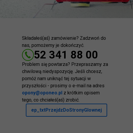
Składałeś(aś) zamówienie? Zadzwoń do
nas, pomożemy je dokończyć.
52 341 88 00
Problem się powtarza? Przepraszamy za
chwilową niedyspozycję. Jeśli chcesz,
pomóż nam uniknąć tej sytuacji w
przyszłości - prosimy o e-mail na adres
opony@oponeo.pl
z krótkim opisem
tego, co chciałeś(aś) zrobić.
ep_txtPrzejdzDoStronyGlownej