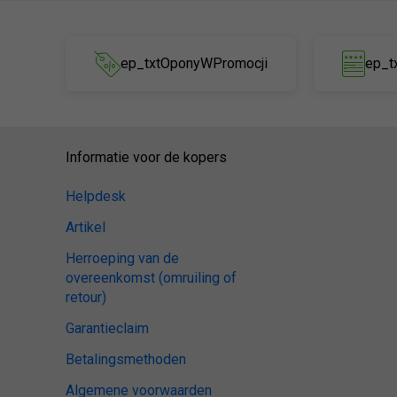
ep_txtOponyWPromocji
ep_t
Informatie voor de kopers
Helpdesk
Artikel
Herroeping van de
overeenkomst (omruiling of
retour)
Garantieclaim
Betalingsmethoden
Algemene voorwaarden