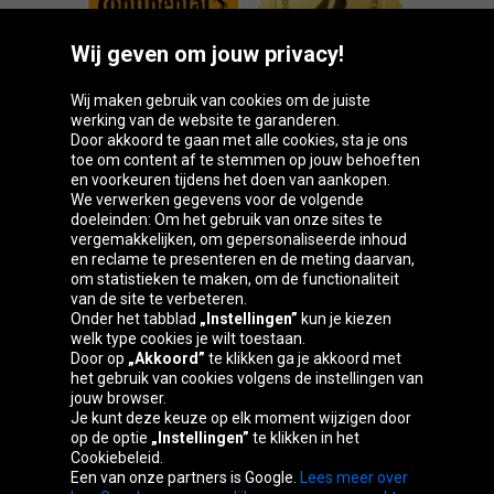
Wij geven om jouw privacy!
Wij maken gebruik van cookies om de juiste
werking van de website te garanderen.
Door akkoord te gaan met alle cookies, sta je ons
toe om content af te stemmen op jouw behoeften
Oponeo-groep
en voorkeuren tijdens het doen van aankopen.
We verwerken gegevens voor de volgende
doeleinden: Om het gebruik van onze sites te
vergemakkelijken, om gepersonaliseerde inhoud
en reclame te presenteren en de meting daarvan,
Česká
Deutschland
Éire
España
om statistieken te maken, om de functionaliteit
republika
van de site te verbeteren.
Onder het tabblad
„Instellingen”
kun je kiezen
welk type cookies je wilt toestaan.
Door op
„Akkoord”
te klikken ga je akkoord met
France
Italia
Magyarország
Nederland
het gebruik van cookies volgens de instellingen van
jouw browser.
Je kunt deze keuze op elk moment wijzigen door
op de optie
„Instellingen”
te klikken in het
Cookiebeleid.
Österreich
Polska
Slovenská
United
Een van onze partners is Google.
Lees meer over
republika
Kingdom