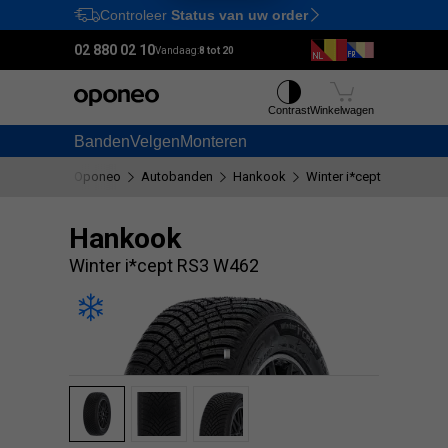
Controleer
Status van uw order
Ctrl
M
02 880 02 10
Vandaag:
8 tot 20
Contrast
Winkelwagen
Banden
Velgen
Monteren
Oponeo
Autobanden
Hankook
Winter i*cept RS3 W462
Hankook
Winter i*cept RS3 W462