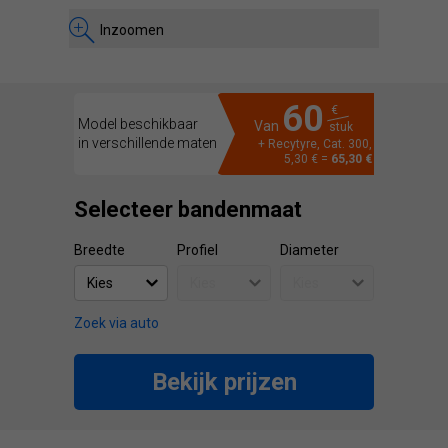
Inzoomen
60
€
Model beschikbaar
Van
stuk
in verschillende maten
+ Recytyre, Cat. 300,
5,30 € =
65,30 €
Selecteer bandenmaat
Breedte
Profiel
Diameter
Zoek via auto
Bekijk prijzen