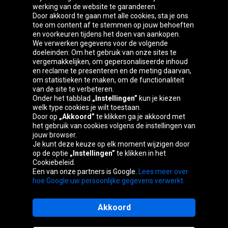
werking van de website te garanderen.
Door akkoord te gaan met alle cookies, sta je ons
toe om content af te stemmen op jouw behoeften
Oponeo-groep
en voorkeuren tijdens het doen van aankopen.
We verwerken gegevens voor de volgende
doeleinden: Om het gebruik van onze sites te
vergemakkelijken, om gepersonaliseerde inhoud
en reclame te presenteren en de meting daarvan,
Česká
Deutschland
Éire
España
om statistieken te maken, om de functionaliteit
republika
van de site te verbeteren.
Onder het tabblad
„Instellingen”
kun je kiezen
welk type cookies je wilt toestaan.
Door op
„Akkoord”
te klikken ga je akkoord met
France
Italia
Magyarország
Nederland
het gebruik van cookies volgens de instellingen van
jouw browser.
Je kunt deze keuze op elk moment wijzigen door
op de optie
„Instellingen”
te klikken in het
Cookiebeleid.
Österreich
Polska
Slovenská
United
Een van onze partners is Google.
Lees meer over
republika
Kingdom
hoe Google uw persoonlijke gegevens verwerkt.
Akkoord
Sitemaps