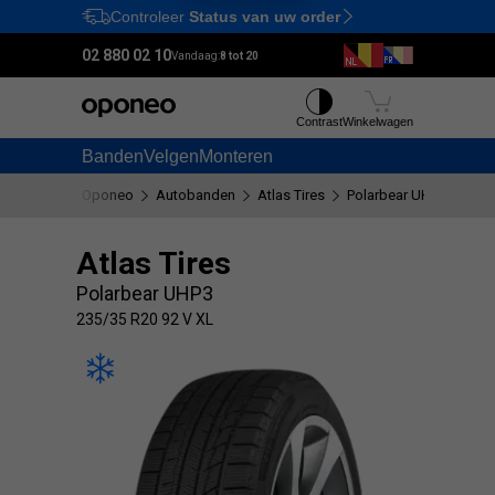
Controleer
Status van uw order
Ctrl
M
02 880 02 10
Vandaag:
8 tot 20
Contrast
Winkelwagen
Banden
Velgen
Monteren
Oponeo
Autobanden
Atlas Tires
Polarbear UHP3
235
Atlas Tires
Polarbear UHP3
235/35 R20 92 V XL