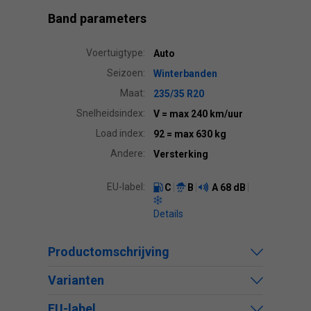
Band parameters
Voertuigtype:
Auto
Seizoen:
Winterbanden
Maat:
235/35 R20
Snelheidsindex:
V
= max 240 km/uur
Load index:
92
= max 630 kg
Andere:
Versterking
EU-label:
C
B
A
68 dB
Details
Productomschrijving
Varianten
EU-label