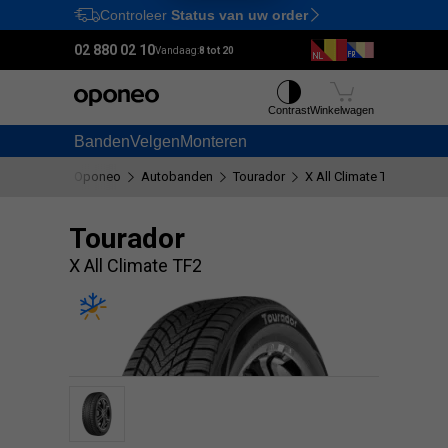
Controleer
Status van uw order
Ctrl
M
02 880 02 10
Vandaag:
8 tot 20
Contrast
Winkelwagen
Banden
Velgen
Monteren
Oponeo
Autobanden
Tourador
X All Climate TF2
Tourador
X All Climate TF2