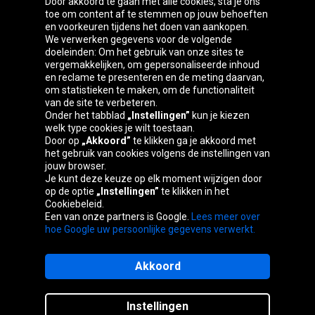
Door akkoord te gaan met alle cookies, sta je ons
toe om content af te stemmen op jouw behoeften
Oponeo-groep
en voorkeuren tijdens het doen van aankopen.
We verwerken gegevens voor de volgende
doeleinden: Om het gebruik van onze sites te
vergemakkelijken, om gepersonaliseerde inhoud
en reclame te presenteren en de meting daarvan,
Česká
Deutschland
Éire
España
om statistieken te maken, om de functionaliteit
republika
van de site te verbeteren.
Onder het tabblad
„Instellingen”
kun je kiezen
welk type cookies je wilt toestaan.
Door op
„Akkoord”
te klikken ga je akkoord met
France
Italia
Magyarország
Nederland
het gebruik van cookies volgens de instellingen van
jouw browser.
Je kunt deze keuze op elk moment wijzigen door
op de optie
„Instellingen”
te klikken in het
Cookiebeleid.
Österreich
Polska
Slovenská
United
Een van onze partners is Google.
Lees meer over
republika
Kingdom
hoe Google uw persoonlijke gegevens verwerkt.
Akkoord
Sitemaps
Instellingen