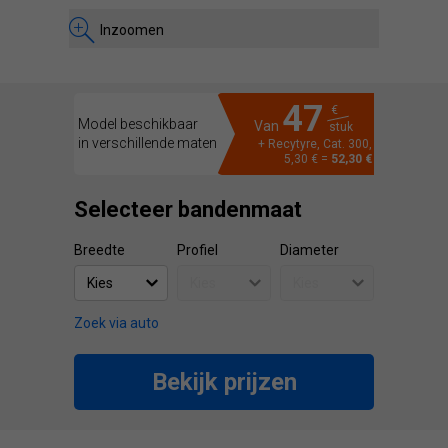
Inzoomen
47
€
Model beschikbaar
Van
stuk
in verschillende maten
+ Recytyre, Cat. 300,
5,30 € =
52,30 €
Selecteer bandenmaat
Breedte
Profiel
Diameter
Zoek via auto
Bekijk prijzen