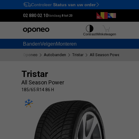
Controleer
Status van uw order
Ctrl
M
02 880 02 10
Vandaag:
8 tot 20
Contrast
Winkelwagen
Banden
Velgen
Monteren
Oponeo
Autobanden
Tristar
All Season Power
185/65
Tristar
All Season Power
185/65 R14 86 H