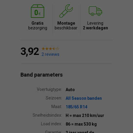
Gratis
Montage
Levering
bezorging
beschikbaar
2 werkdagen
3,92
2 reviews
Band parameters
Voertuigtype:
Auto
Seizoen:
All Season banden
Maat:
185/65 R14
Snelheidsindex:
H
= max 210 km/uur
Load index:
86
= max 530 kg
Garantie:
2 jaar vanaf de