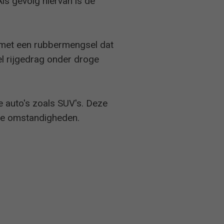
ls gevolg hiervan is de
e met een rubbermengsel dat
el rijgedrag onder droge
e auto's zoals SUV's. Deze
ige omstandigheden.