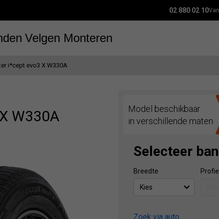
02 880 02 10
Van
nden
Velgen
Monteren
ter i*cept evo3 X W330A
Model beschikbaar
3 X W330A
in verschillende maten
Selecteer ba
Breedte
Profie
Zoek via auto