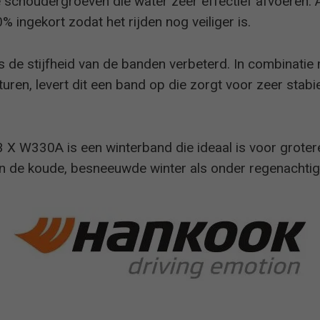
 schoudergroeven die water zeer effectief afvoeren. A
ingekort zodat het rijden nog veiliger is.
 de stijfheid van de banden verbeterd. In combinati
uren, levert dit een band op die zorgt voor zeer stabi
 X W330A is een winterband die ideaal is voor groter
l in de koude, besneeuwde winter als onder regenacht