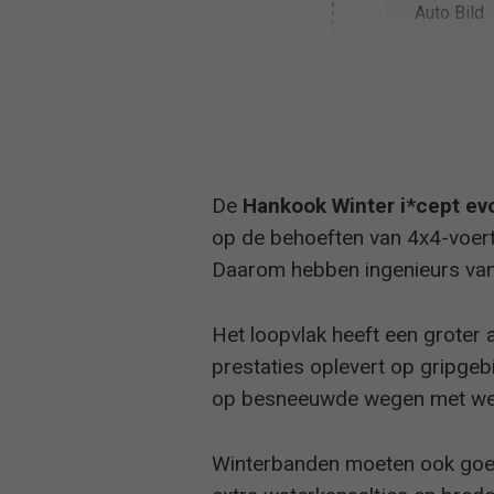
Auto Bild
2021
Auto Bild 
De
Hankook Winter i*cept e
op de behoeften van 4x4-voertu
Daarom hebben ingenieurs van 
Het loopvlak heeft een groter a
prestaties oplevert op gripge
op besneeuwde wegen met wel 7
Winterbanden moeten ook goed