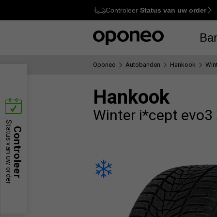
Controleer
Status van uw order
Ctrl
M
Ba
Oponeo
Autobanden
Hankook
Win
Hankook
Winter i*cept evo
Status van uw order
Controleer