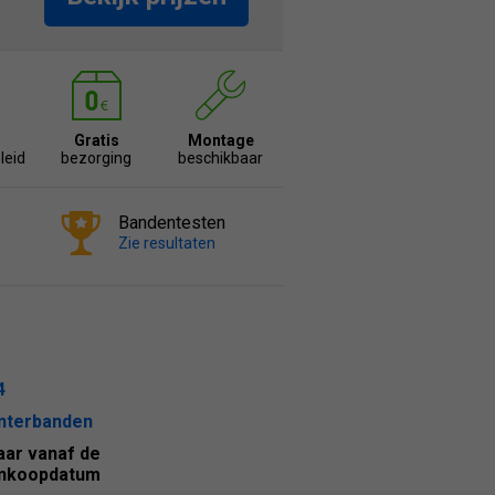
Gratis
Montage
leid
bezorging
beschikbaar
Bandentesten
Zie resultaten
4
nterbanden
jaar vanaf de
nkoopdatum