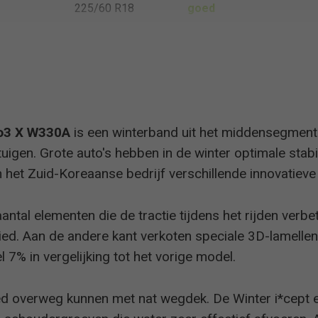
225/60 R18
goed
Allrad
235/55 R18
goed
vo3 X W330A
is een winterband uit het middensegment
igen. Grote auto's hebben in de winter optimale stabil
het Zuid-Koreaanse bedrijf verschillende innovatieve
antal elementen die de tractie tijdens het rijden verbe
bied. Aan de andere kant verkoten speciale 3D-lamelle
% in vergelijking tot het vorige model.
 overweg kunnen met nat wegdek. De Winter i*cept 