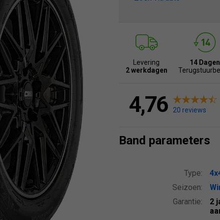
Levering
14 Dagen
2 werkdagen
Terugstuurbe
4,76
20 reviews
Band parameters
Type:
4x
Seizoen:
Wi
Garantie:
2 
aa