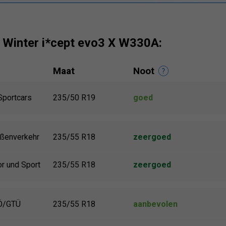
 Winter i*cept evo3 X W330A:
Maat
Noot
Sportcars
235/50 R19
goed
ßenverkehr
235/55 R18
zeergoed
or und Sport
235/55 R18
zeergoed
Ö/GTÜ
235/55 R18
aanbevolen