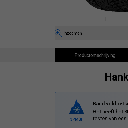
1
2
3
Inzoomen
Productomschrijving
Hank
Band voldoet a
Het heeft het 
testen van een