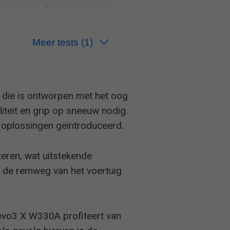
-
Meer tests
(1)
-
 die is ontworpen met het oog
iteit en grip op sneeuw nodig.
 oplossingen geïntroduceerd.
teren, wat uitstekende
n de remweg van het voertuig
evo3 X W330A profiteert van