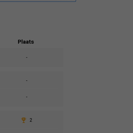
Plaats
-
-
-
2