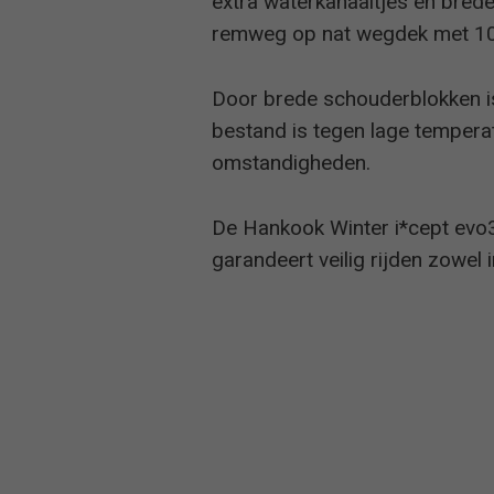
extra waterkanaaltjes en brede
remweg op nat wegdek met 10% 
Door brede schouderblokken is
bestand is tegen lage temperat
omstandigheden.
De Hankook Winter i*cept evo3
garandeert veilig rijden zowe