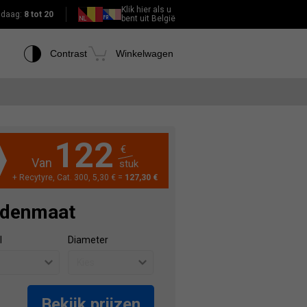
Klik hier als u
daag:
8 tot 20
bent uit België
Contrast
Winkelwagen
122
€
Van
stuk
+ Recytyre, Cat. 300, 5,30 € =
127,30 €
ndenmaat
l
Diameter
Bekijk prijzen