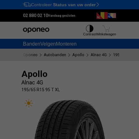
Controleer
Status van uw order
Ctrl
M
02 880 02 10
Vandaag gesloten
Contrast
Winkelwagen
Banden
Velgen
Monteren
Oponeo
Autobanden
Apollo
Alnac 4G
195/65 R15 95
Apollo
Alnac 4G
195/65 R15 95 T XL