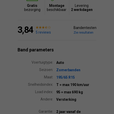
Gratis
Montage
Levering
bezorging
beschikbaar
2 werkdagen
3,84
Bandentesten
5 reviews
Zie resultaten
Band parameters
Voertuigtype:
Auto
Seizoen:
Zomerbanden
Maat:
195/65 R15
Snelheidsindex:
T
= max 190 km/uur
Load index:
95
= max 690 kg
Andere:
Versterking
Garantie:
2 jaar vanaf de