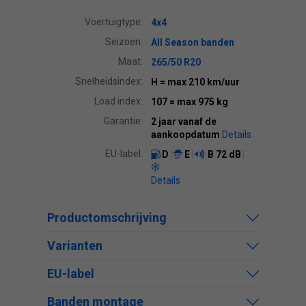
Voertuigtype:
4x4
Seizoen:
All Season banden
Maat:
265/50 R20
Snelheidsindex:
H
= max 210 km/uur
Load index:
107
= max 975 kg
Garantie:
2 jaar vanaf de
aankoopdatum
Details
EU-label:
D
E
B
72 dB
Details
Productomschrijving
Varianten
EU-label
Banden montage