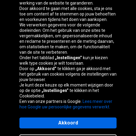
werking van de website te garanderen.
Door akkoord te gaan met alle cookies, sta je ons
toe om content af te stemmen op jouw behoeften
Oponeo-groep
en voorkeuren tijdens het doen van aankopen.
We verwerken gegevens voor de volgende
doeleinden: Om het gebruik van onze sites te
vergemakkelijken, om gepersonaliseerde inhoud
en reclame te presenteren en de meting daarvan,
Česká
Deutschland
Éire
España
om statistieken te maken, om de functionaliteit
republika
van de site te verbeteren.
Onder het tabblad
„Instellingen”
kun je kiezen
welk type cookies je wilt toestaan.
Door op
„Akkoord”
te klikken ga je akkoord met
France
Italia
Magyarország
Nederland
het gebruik van cookies volgens de instellingen van
jouw browser.
Je kunt deze keuze op elk moment wijzigen door
op de optie
„Instellingen”
te klikken in het
Cookiebeleid.
Österreich
Polska
Slovenská
United
Een van onze partners is Google.
Lees meer over
republika
Kingdom
hoe Google uw persoonlijke gegevens verwerkt.
Akkoord
Sitemaps