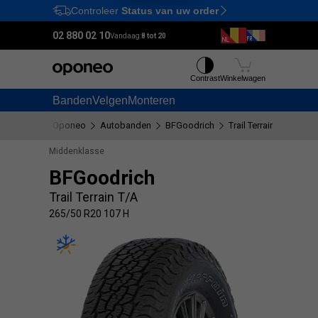
Controleer
Status van uw order
Ctrl
M
02 880 02 10
Vandaag:
8 tot 20
Contrast
Winkelwagen
Banden
Velgen
Monteren
Oponeo
Autobanden
BFGoodrich
Trail Terrain T/A
26
Middenklasse
BFGoodrich
Trail Terrain T/A
265/50 R20 107 H