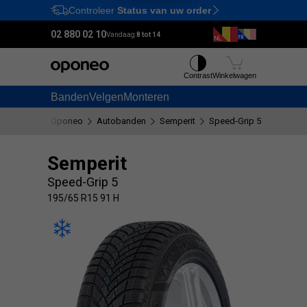
Controleer
Status van uw order
Ctrl
M
02 880 02 10
Vandaag:
8 tot 14
Contrast
Winkelwagen
Banden
Velgen
Monteren
Oponeo
Autobanden
Semperit
Speed-Grip 5
195/65 
Semperit
Speed-Grip 5
195/65 R15 91 H