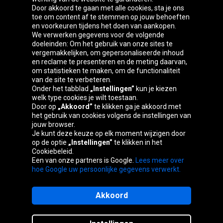
Door akkoord te gaan met alle cookies, sta je ons
toe om content af te stemmen op jouw behoeften
Oponeo-groep
en voorkeuren tijdens het doen van aankopen.
We verwerken gegevens voor de volgende
doeleinden: Om het gebruik van onze sites te
vergemakkelijken, om gepersonaliseerde inhoud
en reclame te presenteren en de meting daarvan,
Česká
Deutschland
Éire
España
om statistieken te maken, om de functionaliteit
republika
van de site te verbeteren.
Onder het tabblad
„Instellingen”
kun je kiezen
welk type cookies je wilt toestaan.
Door op
„Akkoord”
te klikken ga je akkoord met
France
Italia
Magyarország
Nederland
het gebruik van cookies volgens de instellingen van
jouw browser.
Je kunt deze keuze op elk moment wijzigen door
op de optie
„Instellingen”
te klikken in het
Cookiebeleid.
Österreich
Polska
Slovenská
United
Een van onze partners is Google.
Lees meer over
republika
Kingdom
hoe Google uw persoonlijke gegevens verwerkt.
Akkoord
Sitemaps