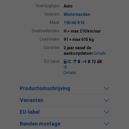
Voertuigtype:
Auto
Seizoen:
Winterbanden
Maat:
195/65 R15
Snelheidsindex:
H
= max 210 km/uur
Load index:
91
= max 615 kg
Garantie:
2 jaar vanaf de
aankoopdatum
Details
EU-label:
C
B
B
72 dB
Details
Productomschrijving
Varianten
EU-label
Banden montage