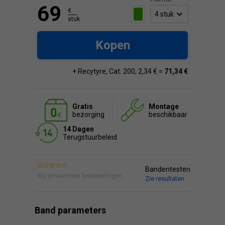
69
€
stuk
Kopen
+ Recytyre, Cat. 200, 2,34 € =
71,34 €
Gratis
Montage
bezorging
beschikbaar
14 Dagen
Terugstuurbeleid
Bandentesten
Wij verzamelen beoordelingen.
Zie resultaten
Band parameters