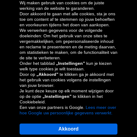
Wij maken gebruik van cookies om de juiste
werking van de website te garanderen.
Door akkoord te gaan met alle cookies, sta je ons
toe om content af te stemmen op jouw behoeften
Oponeo-groep
en voorkeuren tijdens het doen van aankopen.
We verwerken gegevens voor de volgende
doeleinden: Om het gebruik van onze sites te
vergemakkelijken, om gepersonaliseerde inhoud
en reclame te presenteren en de meting daarvan,
Česká
Deutschland
Éire
España
om statistieken te maken, om de functionaliteit van
republika
de site te verbeteren.
Onder het tabblad
„Instellingen”
kun je kiezen
welk type cookies je wilt toestaan.
Door op
„Akkoord”
te klikken ga je akkoord met
France
Italia
Magyarország
Nederland
het gebruik van cookies volgens de instellingen
van jouw browser.
Je kunt deze keuze op elk moment wijzigen door
op de optie
„Instellingen”
te klikken in het
Cookiebeleid.
Österreich
Polska
Slovenská
United
Een van onze partners is Google.
Lees meer over
republika
Kingdom
hoe Google uw persoonlijke gegevens verwerkt.
Akkoord
Sitemaps