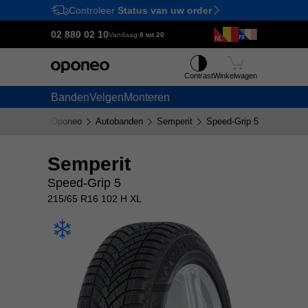
Controleer
Status van uw order
Ctrl
M
02 880 02 10
Vandaag:
8 tot 20
Contrast
Winkelwagen
Banden
Velgen
Monteren
Oponeo
Autobanden
Semperit
Speed-Grip 5
215/65 
Semperit
Speed-Grip 5
215/65 R16 102 H XL