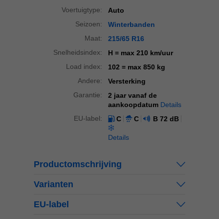
Voertuigtype:
Auto
Seizoen:
Winterbanden
Maat:
215/65 R16
Snelheidsindex:
H
= max 210 km/uur
Load index:
102
= max 850 kg
Andere:
Versterking
Garantie:
2 jaar vanaf de
aankoopdatum
Details
EU-label:
C
C
B
72 dB
Details
Productomschrijving
Varianten
EU-label