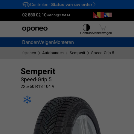
Controleer
Status van uw order
Ctrl
M
02 880 02 10
Vandaag:
8 tot 14
Contrast
Winkelwagen
Banden
Velgen
Monteren
Oponeo
Autobanden
Semperit
Speed-Grip 5
225/60 
Semperit
Speed-Grip 5
225/60 R18 104 V