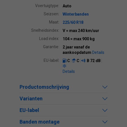
Voertuigtype:
Auto
Seizoen:
Winterbanden
Maat:
225/60 R18
Snelheidsindex:
V
= max 240 km/uur
Load index:
104
= max 900 kg
Garantie:
2 jaar vanaf de
aankoopdatum
Details
EU-label:
C
C
B
72 dB
Details
Productomschrijving
Varianten
EU-label
Banden montage