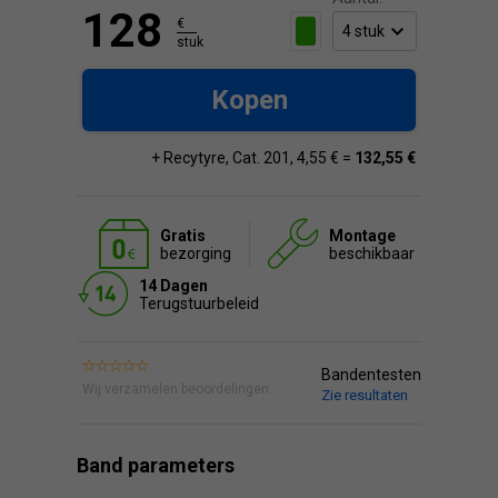
128
€
stuk
Kopen
+ Recytyre, Cat. 201, 4,55 € =
132,55 €
Gratis
Montage
bezorging
beschikbaar
14 Dagen
Terugstuurbeleid
Bandentesten
Wij verzamelen beoordelingen.
Zie resultaten
Band parameters