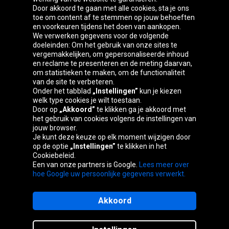
Door akkoord te gaan met alle cookies, sta je ons
toe om content af te stemmen op jouw behoeften
Oponeo-groep
en voorkeuren tijdens het doen van aankopen.
We verwerken gegevens voor de volgende
doeleinden: Om het gebruik van onze sites te
vergemakkelijken, om gepersonaliseerde inhoud
en reclame te presenteren en de meting daarvan,
Česká
Deutschland
Éire
España
om statistieken te maken, om de functionaliteit
republika
van de site te verbeteren.
Onder het tabblad
„Instellingen”
kun je kiezen
welk type cookies je wilt toestaan.
Door op
„Akkoord”
te klikken ga je akkoord met
France
Italia
Magyarország
Nederland
het gebruik van cookies volgens de instellingen van
jouw browser.
Je kunt deze keuze op elk moment wijzigen door
op de optie
„Instellingen”
te klikken in het
Cookiebeleid.
Österreich
Polska
Slovenská
United
Een van onze partners is Google.
Lees meer over
republika
Kingdom
hoe Google uw persoonlijke gegevens verwerkt.
Akkoord
Sitemaps