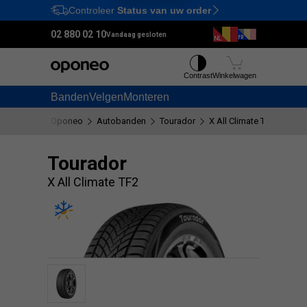
Controleer
Status van uw order
Ctrl
M
02 880 02 10
Vandaag gesloten
Contrast
Winkelwagen
Banden
Velgen
Monteren
Oponeo
Autobanden
Tourador
X All Climate TF2
Tourador
X All Climate TF2