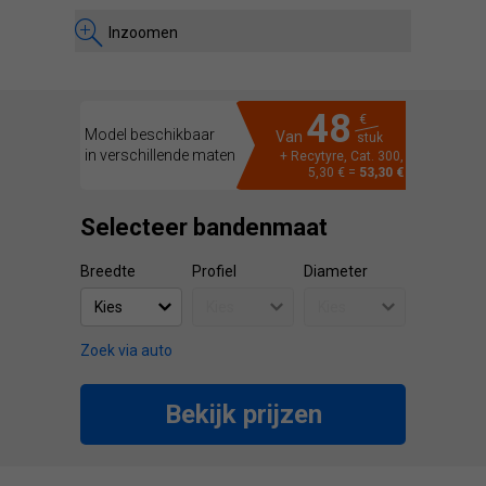
Inzoomen
48
€
Model beschikbaar
Van
stuk
in verschillende maten
+ Recytyre, Cat. 300,
5,30 € =
53,30 €
Selecteer bandenmaat
Breedte
Profiel
Diameter
Zoek via auto
Bekijk prijzen