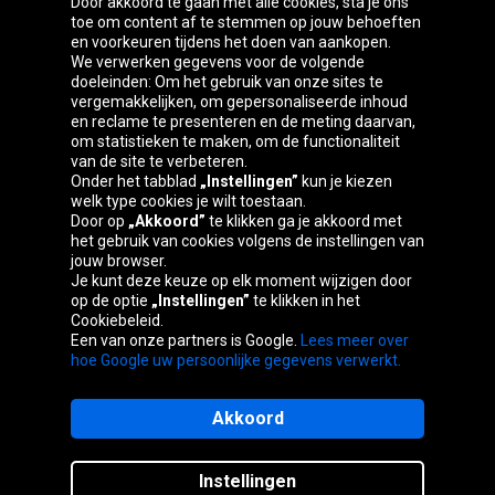
Door akkoord te gaan met alle cookies, sta je ons
toe om content af te stemmen op jouw behoeften
Oponeo-groep
en voorkeuren tijdens het doen van aankopen.
We verwerken gegevens voor de volgende
doeleinden: Om het gebruik van onze sites te
vergemakkelijken, om gepersonaliseerde inhoud
en reclame te presenteren en de meting daarvan,
Česká
Deutschland
Éire
España
om statistieken te maken, om de functionaliteit
republika
van de site te verbeteren.
Onder het tabblad
„Instellingen”
kun je kiezen
welk type cookies je wilt toestaan.
Door op
„Akkoord”
te klikken ga je akkoord met
France
Italia
Magyarország
Nederland
het gebruik van cookies volgens de instellingen van
jouw browser.
Je kunt deze keuze op elk moment wijzigen door
op de optie
„Instellingen”
te klikken in het
Cookiebeleid.
Österreich
Polska
Slovenská
United
Een van onze partners is Google.
Lees meer over
republika
Kingdom
hoe Google uw persoonlijke gegevens verwerkt.
Akkoord
Sitemaps
Instellingen