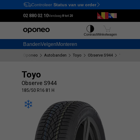
Controleer
Status van uw order
Ctrl
M
02 880 02 10
Vandaag:
8 tot 20
Contrast
Winkelwagen
Banden
Velgen
Monteren
Oponeo
Autobanden
Toyo
Observe S944
185/50 R16
Toyo
Observe S944
185/50 R16 81 H