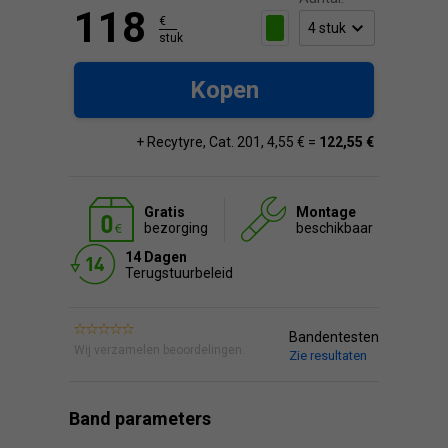
118
€
stuk
Kopen
+ Recytyre, Cat. 201, 4,55 € =
122,55 €
Gratis
Montage
bezorging
beschikbaar
14 Dagen
Terugstuurbeleid
Bandentesten
Wij verzamelen beoordelingen.
Zie resultaten
Band parameters