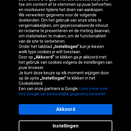
toe om content af te stemmen op jouw behoeften
Oponeo-groep
en voorkeuren tijdens het doen van aankopen.
We verwerken gegevens voor de volgende
doeleinden: Om het gebruik van onze sites te
vergemakkelijken, om gepersonaliseerde inhoud
en reclame te presenteren en de meting daarvan,
Česká
Deutschland
Éire
España
om statistieken te maken, om de functionaliteit
republika
van de site te verbeteren.
Onder het tabblad
„Instellingen”
kun je kiezen
welk type cookies je wilt toestaan.
Door op
„Akkoord”
te klikken ga je akkoord met
France
Italia
Magyarország
Nederland
het gebruik van cookies volgens de instellingen van
jouw browser.
Je kunt deze keuze op elk moment wijzigen door
op de optie
„Instellingen”
te klikken in het
Cookiebeleid.
Österreich
Polska
Slovenská
United
Een van onze partners is Google.
Lees meer over
republika
Kingdom
hoe Google uw persoonlijke gegevens verwerkt.
Akkoord
Sitemaps
Instellingen