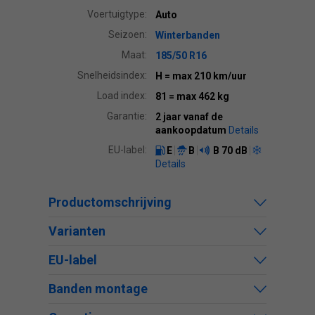
Voertuigtype:
Auto
Seizoen:
Winterbanden
Maat:
185/50 R16
Snelheidsindex:
H
= max 210 km/uur
Load index:
81
= max 462 kg
Garantie:
2 jaar vanaf de
aankoopdatum
Details
EU-label:
E
B
B
70 dB
Details
Productomschrijving
Varianten
EU-label
Banden montage