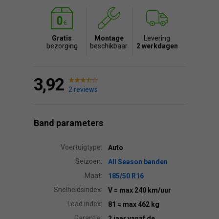
Gratis
Montage
Levering
bezorging
beschikbaar
2 werkdagen
3,92
2 reviews
Band parameters
Voertuigtype:
Auto
Seizoen:
All Season banden
Maat:
185/50 R16
Snelheidsindex:
V
= max 240 km/uur
Load index:
81
= max 462 kg
Garantie:
2 jaar vanaf de