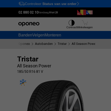
Controleer
Status van uw order
Ctrl
M
02 880 02 10
Vandaag:
8 tot 20
Contrast
Winkelwagen
Banden
Velgen
Monteren
Oponeo
Autobanden
Tristar
All Season Power
185/50
Tristar
All Season Power
185/50 R16 81 V