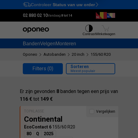
Controleer
Status van uw order
Ctrl
M
02 880 02 10
Vandaag:
8 tot 14
Contrast
Winkelwagen
Banden
Velgen
Monteren
Oponeo
Autobanden
20 inch
155/60 R20
Sorteren
Filters
(0)
Meest populair
Er zijn gevonden
8
banden tegen een prijs van
116 €
tot
149 €
TOPKLASSE
Vergelijken
Continental
EcoContact 6
155/60 R20
80
Q
2025