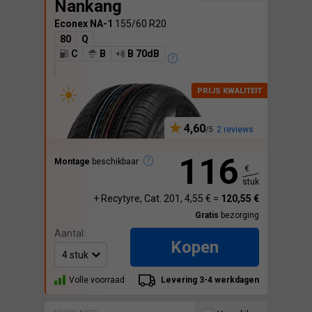
Nankang
Econex NA-1
155/60 R20
80
Q
C
B
B 70dB
4,60
2 reviews
116
Montage
beschikbaar
€
stuk
+ Recytyre, Cat. 201, 4,55 € =
120,55 €
Gratis
bezorging
Aantal:
Kopen
Volle voorraad
Levering 3-4 werkdagen