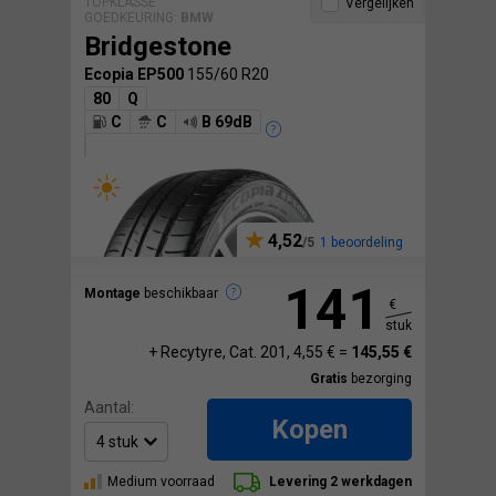
TOPKLASSE
Vergelijken
GOEDKEURING:
BMW
Bridgestone
Ecopia EP500
155/60 R20
80
Q
C
C
B 69dB
4,52
1 beoordeling
141
Montage
beschikbaar
€
stuk
+ Recytyre, Cat. 201, 4,55 € =
145,55 €
Gratis
bezorging
Aantal:
Kopen
Medium voorraad
Levering 2 werkdagen