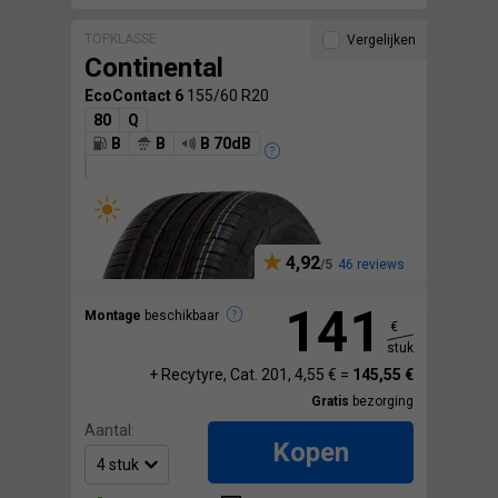
TOPKLASSE
Vergelijken
Continental
EcoContact 6
155/60 R20
80
Q
B
B
B 70dB
4,92
46 reviews
141
Montage
beschikbaar
€
stuk
+ Recytyre, Cat. 201, 4,55 € =
145,55 €
Gratis
bezorging
Aantal:
Kopen