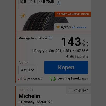
B
B
B 70dB
4,92
46 reviews
143
Montage
beschikbaar
€
stuk
+ Recytyre, Cat. 201, 4,55 € =
147,55 €
Gratis
bezorging
Aantal:
Kopen
Lage voorraad
Levering 2 werkdagen
TOPKLASSE
Vergelijken
Michelin
E Primacy
155/60 R20