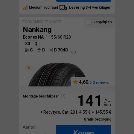
Medium voorraad
Levering 3-4 werkdagen
ECONOMISCHE KLASSE
Vergelijken
Nankang
Econex NA-1
155/60 R20
80
Q
C
B
B 70dB
4,60
2 reviews
141
Montage
beschikbaar
€
stuk
+ Recytyre, Cat. 201, 4,55 € =
145,55 €
Gratis
bezorging
Aantal:
Kopen