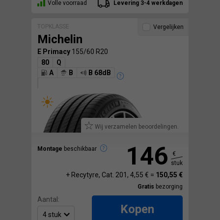
Volle voorraad
Levering 3-4 werkdagen
TOPKLASSE
Vergelijken
Michelin
E Primacy
155/60 R20
80
Q
A
B
B 68dB
Wij verzamelen beoordelingen.
146
Montage
beschikbaar
€
stuk
+ Recytyre, Cat. 201, 4,55 € =
150,55 €
Gratis
bezorging
Aantal:
Kopen