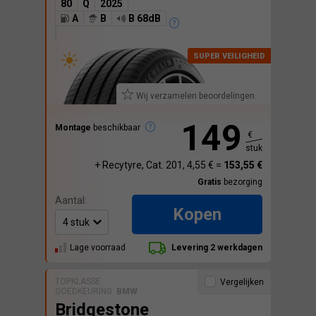
80
Q
2025
A
B
B 68dB
Wij verzamelen beoordelingen.
149
Montage
beschikbaar
€
stuk
+ Recytyre, Cat. 201, 4,55 € =
153,55 €
Gratis
bezorging
Aantal:
Kopen
Lage voorraad
Levering 2 werkdagen
TOPKLASSE
Vergelijken
GOEDKEURING:
BMW
Bridgestone