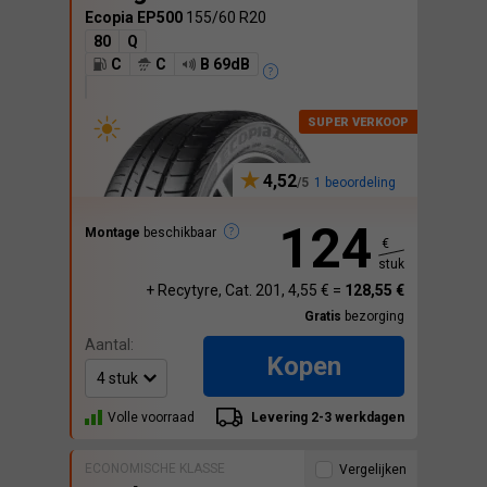
Ecopia EP500
155/60 R20
80
Q
C
C
B 69dB
4,52
1 beoordeling
124
Montage
beschikbaar
€
stuk
+ Recytyre, Cat. 201, 4,55 € =
128,55 €
Gratis
bezorging
Aantal:
Kopen
Volle voorraad
Levering 2-3 werkdagen
ECONOMISCHE KLASSE
Vergelijken