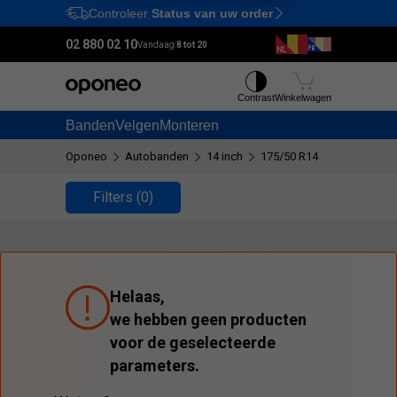
Controleer
Status van uw order
Ctrl
M
02 880 02 10
Vandaag:
8 tot 20
Contrast
Winkelwagen
Banden
Velgen
Monteren
Oponeo
Autobanden
14 inch
175/50 R14
Filters
(0)
Helaas,
we hebben geen producten
voor de geselecteerde
parameters.