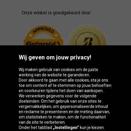
Onze winkel is goedgekeurd door:
Wij geven om jouw privacy!
Wij maken gebruik van cookies om de juiste
werking van de website te garanderen.
Door akkoord te gaan met alle cookies, sta je ons
toe om content af te stemmen op jouw behoeften
Oponeo-groep
en voorkeuren tijdens het doen van aankopen.
We verwerken gegevens voor de volgende
doeleinden: Om het gebruik van onze sites te
vergemakkelijken, om gepersonaliseerde inhoud
en reclame te presenteren en de meting daarvan,
Česká
Deutschland
Éire
España
om statistieken te maken, om de functionaliteit
republika
van de site te verbeteren.
Onder het tabblad
„Instellingen”
kun je kiezen