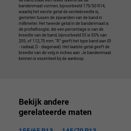
de band staat een reeks tekens die de
bandenmaat vormen, bijvoorbeeld 175/50 R14,
waarbij het eerste getal de sectiebreedte is,
gemeten tussen de zijwanden van de band in
millimeter. Het tweede getal in de bandenmaat is
de profielhoogte, die een percentage is van de
breedte van de band, bijvoorbeeld 55 is 55% van
205, of 112,75 mm. "R" geeft het type band aan (R
- radiaal, D - diagonaal). Het laatste getal geeft de
breedte van de velg in inches aan. Je bandenmaat
kennen is essentieel bij de aankoop.
Bekijk andere
gerelateerde maten
155/65 R13
145/70 R13