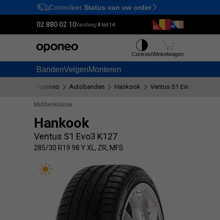
Controleer
Status van uw order
Ctrl
M
02 880 02 10
Vandaag:
8 tot 14
Contrast
Winkelwagen
Banden
Velgen
Monteren
Oponeo
Autobanden
Hankook
Ventus S1 Evo3 K127
Middenklasse
Hankook
Ventus S1 Evo3 K127
285/30 R19 98 Y XL, ZR, MFS