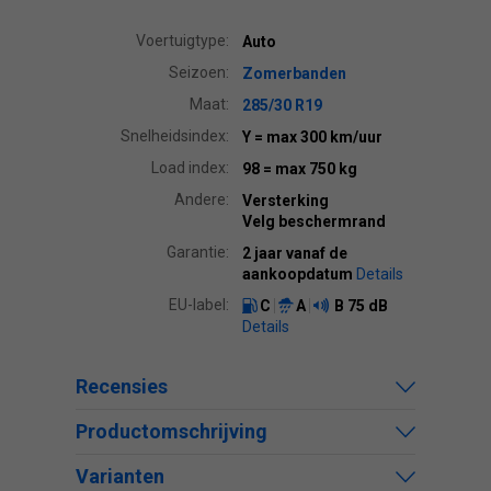
Voertuigtype:
Auto
Seizoen:
Zomerbanden
Maat:
285/30 R19
Snelheidsindex:
Y
= max 300 km/uur
Load index:
98
= max 750 kg
Andere:
Versterking
Velg beschermrand
Garantie:
2 jaar vanaf de
aankoopdatum
Details
EU-label:
C
A
B
75 dB
Details
Recensies
Productomschrijving
Varianten