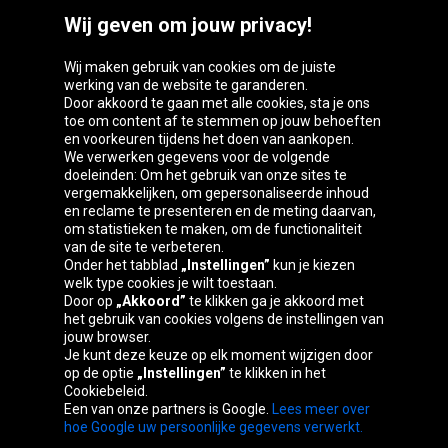
Wij geven om jouw privacy!
Wij maken gebruik van cookies om de juiste
werking van de website te garanderen.
Door akkoord te gaan met alle cookies, sta je ons
toe om content af te stemmen op jouw behoeften
Oponeo-groep
en voorkeuren tijdens het doen van aankopen.
We verwerken gegevens voor de volgende
doeleinden: Om het gebruik van onze sites te
vergemakkelijken, om gepersonaliseerde inhoud
en reclame te presenteren en de meting daarvan,
Česká
Deutschland
Éire
España
om statistieken te maken, om de functionaliteit
republika
van de site te verbeteren.
Onder het tabblad
„Instellingen”
kun je kiezen
welk type cookies je wilt toestaan.
Door op
„Akkoord”
te klikken ga je akkoord met
France
Italia
Magyarország
Nederland
het gebruik van cookies volgens de instellingen van
jouw browser.
Je kunt deze keuze op elk moment wijzigen door
op de optie
„Instellingen”
te klikken in het
Cookiebeleid.
Österreich
Polska
Slovenská
United
Een van onze partners is Google.
Lees meer over
republika
Kingdom
hoe Google uw persoonlijke gegevens verwerkt.