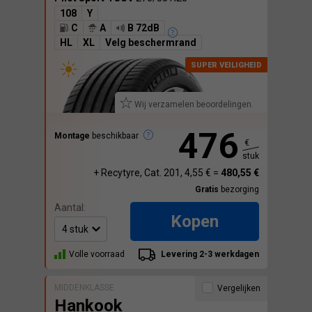
108
Y
C
A
B 72dB
HL
XL
Velg beschermrand
Wij verzamelen beoordelingen.
476
Montage
beschikbaar
€
stuk
+ Recytyre, Cat. 201, 4,55 € =
480,55 €
Gratis
bezorging
Aantal:
Kopen
Volle voorraad
Levering 2-3 werkdagen
MIDDENKLASSE
Vergelijken
Hankook