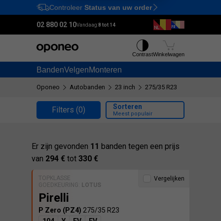
Controleer
Status van uw order
Ctrl
M
02 880 02 10
Vandaag:
8 tot 14
Contrast
Winkelwagen
Banden
Velgen
Monteren
Oponeo
Autobanden
23 inch
275/35 R23
Sorteren
Filters
(0)
Meest populair
Er zijn gevonden
11
banden tegen een prijs
van
294 €
tot
330 €
TOPKLASSE
Vergelijken
GOEDKEURING:
LOTUS
Pirelli
P Zero (PZ4)
275/35 R23