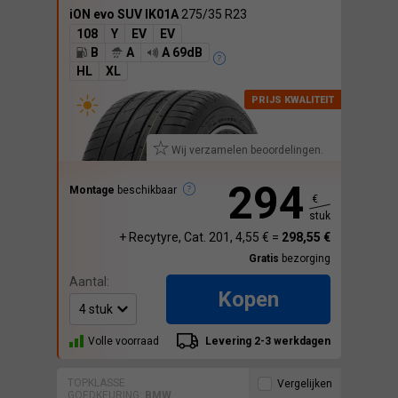
iON evo SUV IK01A
275/35 R23
108
Y
EV
EV
B
A
A 69dB
HL
XL
Wij verzamelen beoordelingen.
294
Montage
beschikbaar
€
stuk
+ Recytyre, Cat. 201, 4,55 € =
298,55 €
Gratis
bezorging
Aantal:
Kopen
Volle voorraad
Levering 2-3 werkdagen
TOPKLASSE
Vergelijken
GOEDKEURING:
BMW