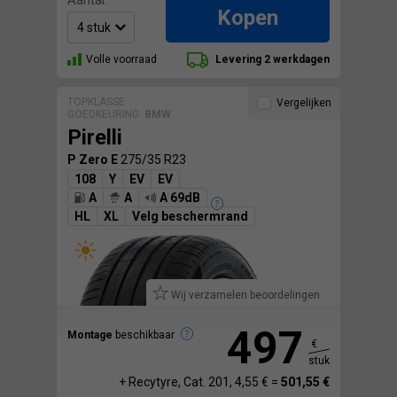
Kopen
Volle voorraad
Levering 2 werkdagen
TOPKLASSE
Vergelijken
GOEDKEURING:
BMW
Pirelli
P Zero E
275/35 R23
108
Y
EV
EV
A
A
A 69dB
HL
XL
Velg beschermrand
Wij verzamelen beoordelingen.
497
Montage
beschikbaar
€
stuk
+ Recytyre, Cat. 201, 4,55 € =
501,55 €