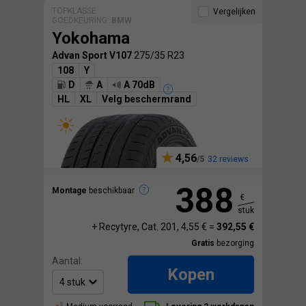
TOPKLASSE
Vergelijken
GOEDKEURING:
BMW
Yokohama
Advan Sport V107
275/35 R23
108
Y
D
A
A 70dB
HL
XL
Velg beschermrand
4,56
32 reviews
388
Montage
beschikbaar
€
stuk
+ Recytyre, Cat. 201, 4,55 € =
392,55 €
Gratis
bezorging
Aantal:
Kopen