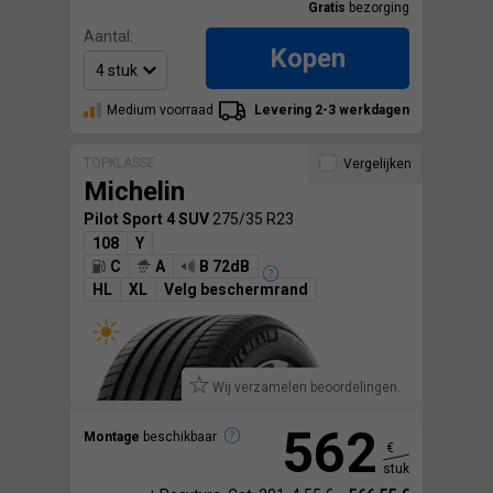
Gratis
bezorging
Aantal:
Kopen
Medium voorraad
Levering 2-3 werkdagen
TOPKLASSE
Vergelijken
Michelin
Pilot Sport 4 SUV
275/35 R23
108
Y
C
A
B 72dB
HL
XL
Velg beschermrand
Wij verzamelen beoordelingen.
562
Montage
beschikbaar
€
stuk