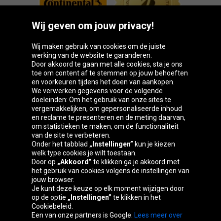
Wij geven om jouw privacy!
Wij maken gebruik van cookies om de juiste
werking van de website te garanderen.
Door akkoord te gaan met alle cookies, sta je ons
toe om content af te stemmen op jouw behoeften
Oponeo-groep
en voorkeuren tijdens het doen van aankopen.
We verwerken gegevens voor de volgende
doeleinden: Om het gebruik van onze sites te
vergemakkelijken, om gepersonaliseerde inhoud
en reclame te presenteren en de meting daarvan,
Česká
Deutschland
Éire
España
om statistieken te maken, om de functionaliteit
republika
van de site te verbeteren.
Onder het tabblad
„Instellingen”
kun je kiezen
welk type cookies je wilt toestaan.
Door op
„Akkoord”
te klikken ga je akkoord met
France
Italia
Magyarország
Nederland
het gebruik van cookies volgens de instellingen van
jouw browser.
Je kunt deze keuze op elk moment wijzigen door
op de optie
„Instellingen”
te klikken in het
Cookiebeleid.
Österreich
Polska
Slovenská
United
Een van onze partners is Google.
Lees meer over
republika
Kingdom