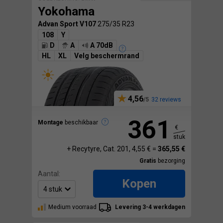
Yokohama
Advan Sport V107
275/35 R23
108
Y
D
A
A 70dB
HL
XL
Velg beschermrand
4,56
32 reviews
361
Montage
beschikbaar
€
stuk
+ Recytyre, Cat. 201, 4,55 € =
365,55 €
Gratis
bezorging
Aantal:
Kopen
Medium voorraad
Levering 3-4 werkdagen