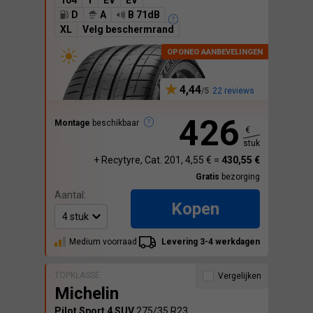
104
Y
EV
EV
D
A
B 71dB
XL
Velg beschermrand
4,44
22 reviews
426
Montage
beschikbaar
€
stuk
+ Recytyre, Cat. 201, 4,55 € =
430,55 €
Gratis
bezorging
Aantal:
Kopen
Medium voorraad
Levering 3-4 werkdagen
TOPKLASSE
Vergelijken
Michelin
Pilot Sport 4 SUV
275/35 R23