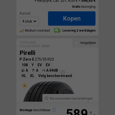
+ Recytyre, Cat. 201, 4,55 € =
566,55 €
Gratis
bezorging
Aantal:
Kopen
Medium voorraad
Levering 2 werkdagen
TOPKLASSE
Vergelijken
GOEDKEURING:
BMW
Pirelli
P Zero E
275/35 R23
108
Y
EV
EV
A
A
A 69dB
HL
XL
Velg beschermrand
Wij verzamelen beoordelingen.
589
Montage
beschikbaar
€