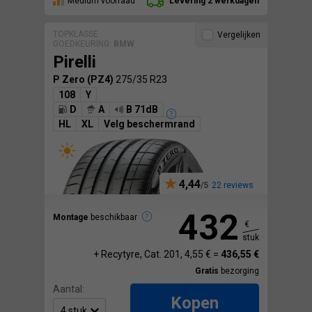
Medium voorraad
Levering 2 werkdagen
TOPKLASSE
Vergelijken
GOEDKEURING:
BMW
Pirelli
P Zero (PZ4)
275/35 R23
108
Y
D
A
B 71dB
HL
XL
Velg beschermrand
4,44
22 reviews
432
Montage
beschikbaar
€
stuk
+ Recytyre, Cat. 201, 4,55 € =
436,55 €
Gratis
bezorging
Aantal:
Kopen