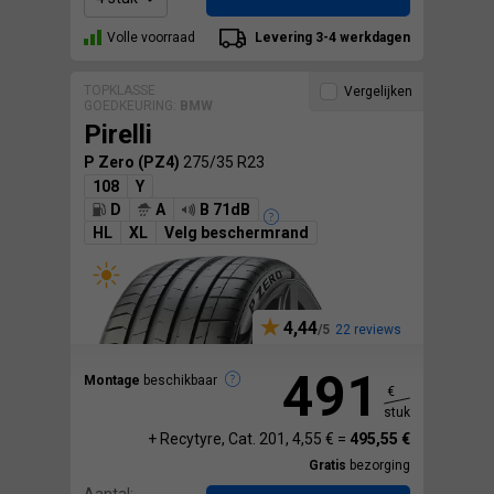
Volle voorraad
Levering 3-4 werkdagen
TOPKLASSE
Vergelijken
GOEDKEURING:
BMW
Pirelli
P Zero (PZ4)
275/35 R23
108
Y
D
A
B 71dB
HL
XL
Velg beschermrand
4,44
22 reviews
491
Montage
beschikbaar
€
stuk
+ Recytyre, Cat. 201, 4,55 € =
495,55 €
Gratis
bezorging
Aantal: