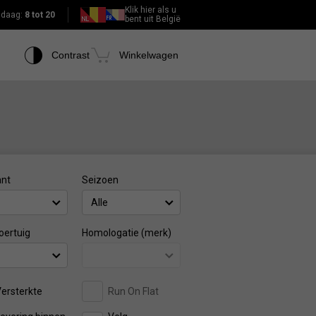
Klik hier als u
daag:
8 tot 20
bent uit België
Contrast
Winkelwagen
ant
Seizoen
Alle
oertuig
Homologatie (merk)
ersterkte
Run On Flat