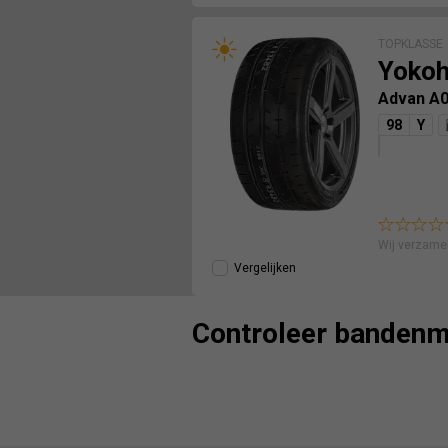
TOPKLASSE
Yoko
Advan A
98
Y
Wij verzame
Vergelijken
Controleer bandenm