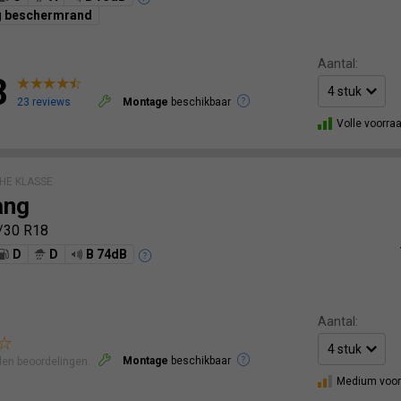
g beschermrand
Aantal:
8
23 reviews
Montage
beschikbaar
Volle voorra
HE KLASSE
ang
/30 R18
D
D
B 74dB
Aantal:
Montage
beschikbaar
len beoordelingen.
Medium voor