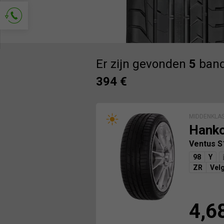
Vraag om contact
Er zijn gevonden
5
band
394 €
MIDDENKLA
Hank
Ventus S
98
Y
ZR
Vel
4,6