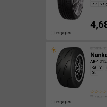
ZR
Vel
4,6
Vergelijken
ECONOMISC
Nank
AR-1
315
98
Y
XL
Wij verzame
Vergelijken