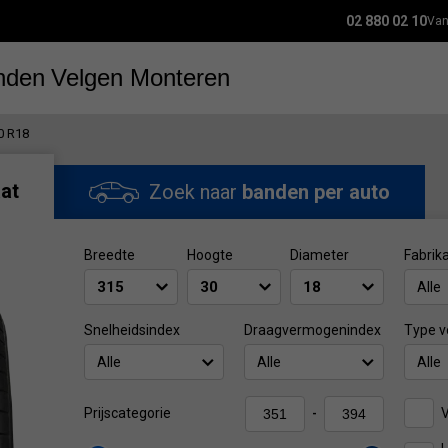
02 880 02 10
Van
nden
Velgen
Monteren
0 R18
at
Zoek naar
banden per auto
Breedte
Hoogte
Diameter
Fabrik
Alle
Snelheidsindex
Draagvermogenindex
Type v
Alle
Alle
Alle
V
Prijscategorie
-