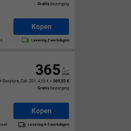
Gratis
bezorging
Kopen
ad
Levering 2 werkdagen
365
€
stuk
+ Recytyre, Cat. 201, 4,55 € =
369,55 €
Gratis
bezorging
Kopen
raad
Levering 4-5 werkdagen