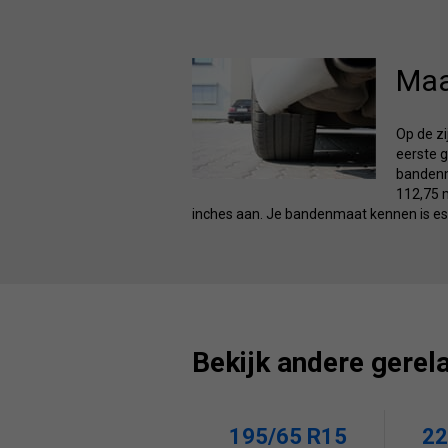
Maa
Op de z
eerste g
bandenma
112,75 m
inches aan. Je bandenmaat kennen is ess
Bekijk andere gerel
195/65 R15
22