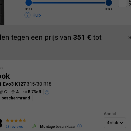
L
351 €
394 €
Hulp
en tegen een prijs van
351 €
tot
S
SSE
ook
1 Evo3 K127
315/30 R18
C
A
B 73dB
g beschermrand
Aantal:
8
23 reviews
Montage
beschikbaar