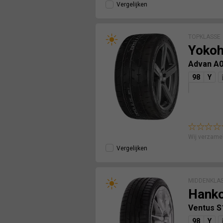
Vergelijken
TOPKLASSE
Yoko
Advan A
98
Y
Wij verzame
Vergelijken
MIDDENKLA
Hank
Ventus S
98
Y