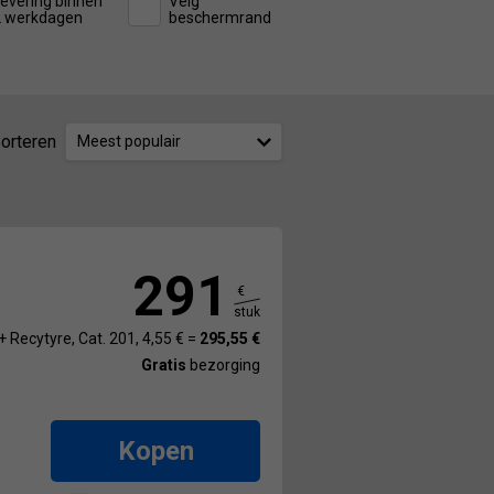
evering binnen
Velg
2 werkdagen
beschermrand
orteren
Meest populair
291
€
stuk
+ Recytyre, Cat. 201, 4,55 € =
295,55 €
Gratis
bezorging
Kopen