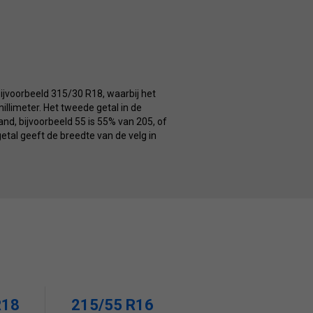
ijvoorbeeld 315/30 R18, waarbij het
illimeter. Het tweede getal in de
nd, bijvoorbeeld 55 is 55% van 205, of
getal geeft de breedte van de velg in
R18
215/55 R16