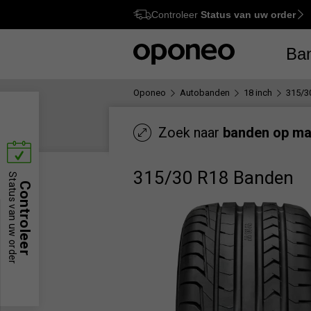
Controleer
Status van uw order
Ctrl
M
Ba
Oponeo
Autobanden
18 inch
315/3
Zoek naar
banden op ma
315/30 R18 Banden
Status van uw order
Controleer