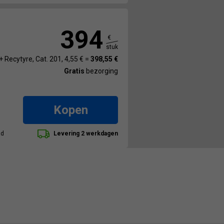
394
€
stuk
+ Recytyre, Cat. 201, 4,55 € =
398,55 €
Gratis
bezorging
Kopen
ad
Levering 2 werkdagen