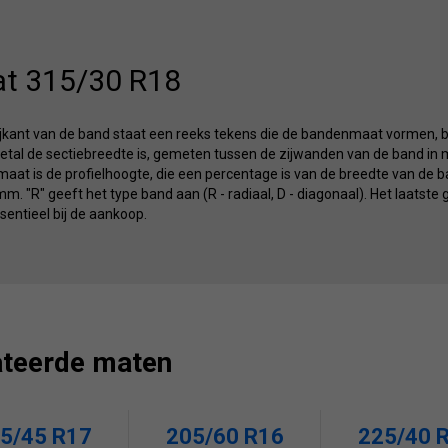
t 315/30 R18
ijkant van de band staat een reeks tekens die de bandenmaat vormen, b
etal de sectiebreedte is, gemeten tussen de zijwanden van de band in m
at is de profielhoogte, die een percentage is van de breedte van de ba
m. "R" geeft het type band aan (R - radiaal, D - diagonaal). Het laatste 
entieel bij de aankoop.
ateerde maten
5/45 R17
205/60 R16
225/40 