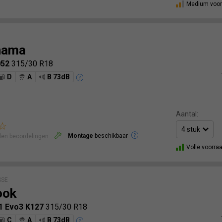
Medium voor
hama
052
315/30 R18
D
A
B 73dB
Aantal:
Montage
beschikbaar
len beoordelingen.
Volle voorra
SSE
ook
1 Evo3 K127
315/30 R18
C
A
B 73dB