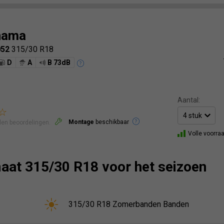
hama
052
315/30 R18
D
A
B 73dB
Aantal:
Montage
beschikbaar
len beoordelingen.
Volle voorra
aat 315/30 R18 voor het seizoen
315/30 R18 Zomerbanden Banden