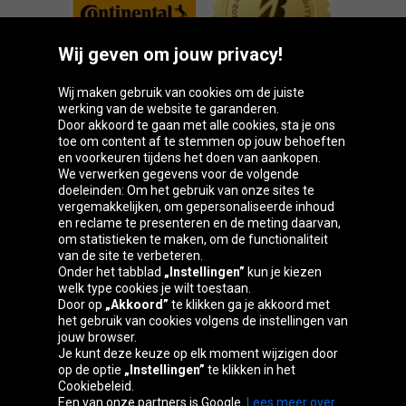
Wij geven om jouw privacy!
Wij maken gebruik van cookies om de juiste
werking van de website te garanderen.
Door akkoord te gaan met alle cookies, sta je ons
toe om content af te stemmen op jouw behoeften
Oponeo-groep
en voorkeuren tijdens het doen van aankopen.
We verwerken gegevens voor de volgende
doeleinden: Om het gebruik van onze sites te
vergemakkelijken, om gepersonaliseerde inhoud
en reclame te presenteren en de meting daarvan,
Česká
Deutschland
Éire
España
om statistieken te maken, om de functionaliteit
republika
van de site te verbeteren.
Onder het tabblad
„Instellingen”
kun je kiezen
welk type cookies je wilt toestaan.
Door op
„Akkoord”
te klikken ga je akkoord met
France
Italia
Magyarország
Nederland
het gebruik van cookies volgens de instellingen van
jouw browser.
Je kunt deze keuze op elk moment wijzigen door
op de optie
„Instellingen”
te klikken in het
Cookiebeleid.
Österreich
Polska
Slovenská
United
Een van onze partners is Google.
Lees meer over
republika
Kingdom