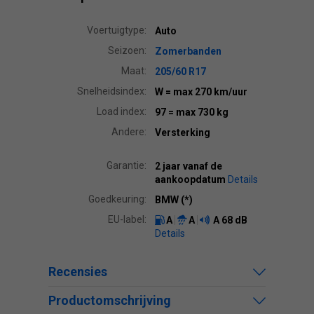
Voertuigtype:
Auto
Seizoen:
Zomerbanden
Maat:
205/60 R17
Snelheidsindex:
W
= max 270 km/uur
Load index:
97
= max 730 kg
Andere:
Versterking
Garantie:
2 jaar vanaf de
aankoopdatum
Details
Goedkeuring:
BMW (*)
EU-label:
A
A
A
68 dB
Details
Recensies
Productomschrijving