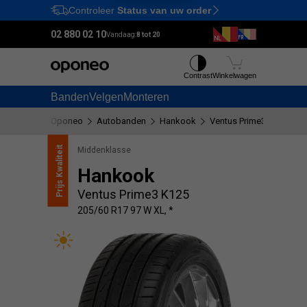
Controleer
Status van uw order
Ctrl
M
02 880 02 10
Vandaag:
8 tot 20
Contrast
Winkelwagen
Banden
Velgen
Monteren
Oponeo
Autobanden
Hankook
Ventus Prime3 K125
2
Kwaliteit
Middenklasse
Hankook
Prijs
Ventus Prime3 K125
205/60 R17 97 W XL, *