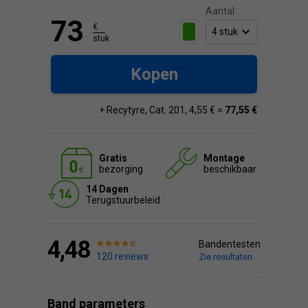
Aantal:
73
€
stuk
Kopen
+ Recytyre, Cat. 201, 4,55 € =
77,55 €
Gratis
Montage
bezorging
beschikbaar
14 Dagen
Terugstuurbeleid
4,48
Bandentesten
120 reviews
Zie resultaten
Band parameters