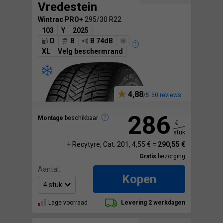
Vredestein
Wintrac PRO+
295/30 R22
103
Y
2025
D
B
B 74dB
XL
Velg beschermrand
4,88
50 reviews
286
Montage
beschikbaar
€
stuk
+ Recytyre, Cat. 201, 4,55 € =
290,55 €
Gratis
bezorging
Aantal:
Kopen
Lage voorraad
Levering 2 werkdagen