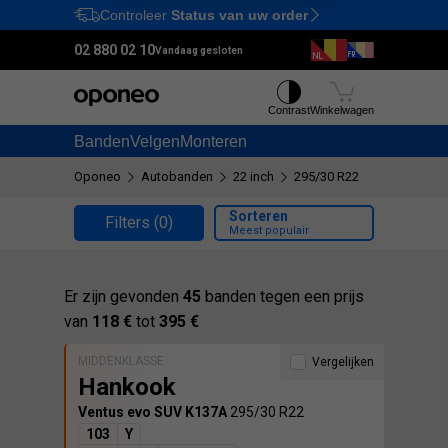
Controleer
Status van uw order
Ctrl
M
02 880 02 10
Vandaag gesloten
Contrast
Winkelwagen
Banden
Velgen
Monteren
Oponeo
Autobanden
22 inch
295/30 R22
Sorteren
Filters
(0)
Meest populair
Er zijn gevonden
45
banden tegen een prijs
van
118 €
tot
395 €
MIDDENKLASSE
Vergelijken
Hankook
Ventus evo SUV K137A
295/30 R22
103
Y