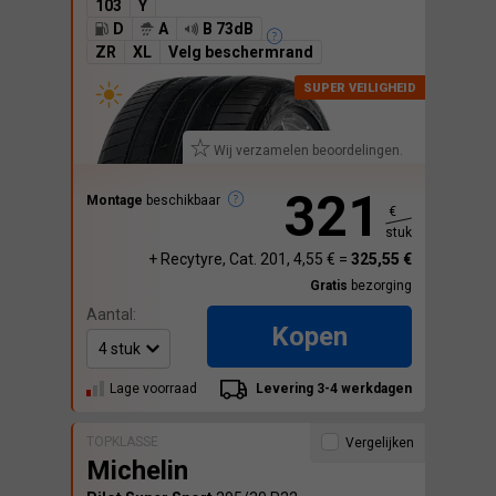
103
Y
D
A
B 73dB
ZR
XL
Velg beschermrand
Wij verzamelen beoordelingen.
321
Montage
beschikbaar
€
stuk
+ Recytyre, Cat. 201, 4,55 € =
325,55 €
Gratis
bezorging
Aantal:
Kopen
Lage voorraad
Levering 3-4 werkdagen
TOPKLASSE
Vergelijken
Michelin