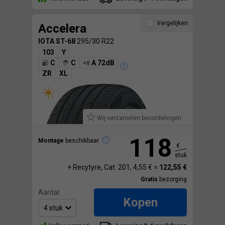
Vergelijken
Accelera
IOTA ST-68
295/30 R22
103
Y
C
C
A 72dB
ZR
XL
Wij verzamelen beoordelingen.
118
Montage
beschikbaar
€
stuk
+ Recytyre, Cat. 201, 4,55 € =
122,55 €
Gratis
bezorging
Aantal:
Kopen