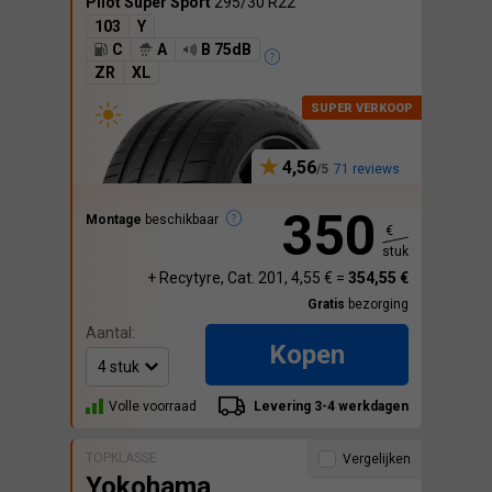
Pilot Super Sport
295/30 R22
103
Y
C
A
B 75dB
ZR
XL
4,56
71 reviews
350
Montage
beschikbaar
€
stuk
+ Recytyre, Cat. 201, 4,55 € =
354,55 €
Gratis
bezorging
Aantal:
Kopen
Volle voorraad
Levering 3-4 werkdagen
TOPKLASSE
Vergelijken
Yokohama