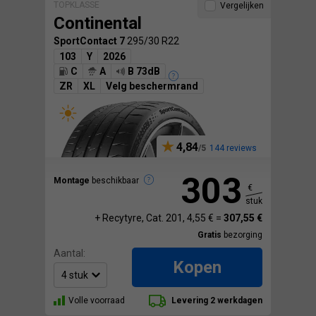
TOPKLASSE
Vergelijken
Continental
SportContact 7
295/30 R22
103
Y
2026
C
A
B 73dB
ZR
XL
Velg beschermrand
4,84
144 reviews
303
Montage
beschikbaar
€
stuk
+ Recytyre, Cat. 201, 4,55 € =
307,55 €
Gratis
bezorging
Aantal:
Kopen
Volle voorraad
Levering 2 werkdagen