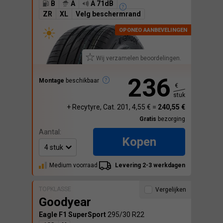
B
A
A 71dB
ZR
XL
Velg beschermrand
Wij verzamelen beoordelingen.
236
Montage
beschikbaar
€
stuk
+ Recytyre, Cat. 201, 4,55 € =
240,55 €
Gratis
bezorging
Aantal:
Kopen
Medium voorraad
Levering 2-3 werkdagen
TOPKLASSE
Vergelijken
Goodyear
Eagle F1 SuperSport
295/30 R22