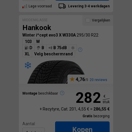
Lage voorraad
Levering 3-4 werkdagen
MIDDENKLASSE
Vergelijken
Hankook
Winter i*cept evo3 X W330A
295/30 R22
103
W
D
B
B 75dB
XL
Velg beschermrand
4,76
20 reviews
282
Montage
beschikbaar
€
stuk
+ Recytyre, Cat. 201, 4,55 € =
286,55 €
Gratis
bezorging
Aantal:
Kopen