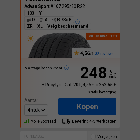
Advan Sport V107
295/30 R22
103
Y
D
A
B 73dB
ZR
XL
Velg beschermrand
4,56
32 reviews
248
Montage
beschikbaar
€
stuk
+ Recytyre, Cat. 201, 4,55 € =
252,55 €
Gratis
bezorging
Aantal:
Kopen
Volle voorraad
Levering 4-5 werkdagen
TOPKLASSE
Vergelijken