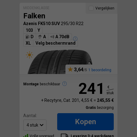
MIDDENKLASSE
Vergelijken
Falken
Azenis FK510 SUV
295/30 R22
103
Y
D
A
A 70dB
XL
Velg beschermrand
3,64
1 beoordeling
241
Montage
beschikbaar
€
stuk
+ Recytyre, Cat. 201, 4,55 € =
245,55 €
Gratis
bezorging
Aantal:
Kopen
Volle voorraad
Levering 3-4 werkdagen