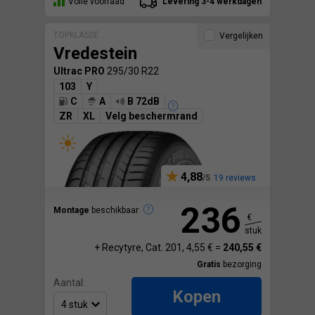
Volle voorraad
Levering 3-4 werkdagen
TOPKLASSE
Vergelijken
Vredestein
Ultrac PRO
295/30 R22
103
Y
C
A
B 72dB
ZR
XL
Velg beschermrand
4,88
19 reviews
236
Montage
beschikbaar
€
stuk
+ Recytyre, Cat. 201, 4,55 € =
240,55 €
Gratis
bezorging
Aantal:
Kopen