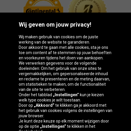
Wij geven om jouw privacy!
Wij maken gebruik van cookies om de juiste
werking van de website te garanderen.
Door akkoord te gaan met alle cookies, sta je ons
toe om content af te stemmen op jouw behoeften
Oponeo-groep
en voorkeuren tijdens het doen van aankopen.
We verwerken gegevens voor de volgende
doeleinden: Om het gebruik van onze sites te
vergemakkelijken, om gepersonaliseerde inhoud
en reclame te presenteren en de meting daarvan,
Česká
Deutschland
Éire
España
om statistieken te maken, om de functionaliteit
republika
van de site te verbeteren.
Onder het tabblad
„Instellingen”
kun je kiezen
welk type cookies je wilt toestaan.
Door op
„Akkoord”
te klikken ga je akkoord met
France
Italia
Magyarország
Nederland
het gebruik van cookies volgens de instellingen van
jouw browser.
Je kunt deze keuze op elk moment wijzigen door
op de optie
„Instellingen”
te klikken in het