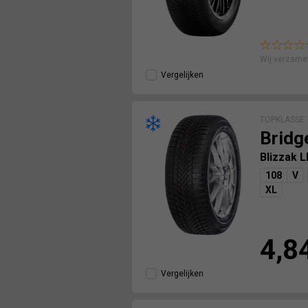
Wij verzame
Vergelijken
TOPKLASSE
Bridg
Blizzak 
108
V
XL
4,8
Vergelijken