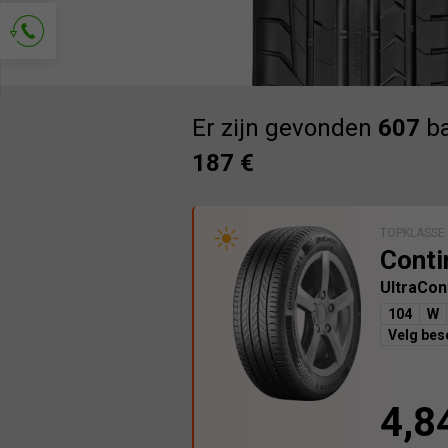
Vraag om contact
Er zijn gevonden
607
ba
187 €
TOPKLASSE
Conti
UltraCon
104
W
Velg be
4,8