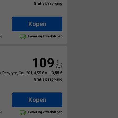
Gratis
bezorging
Kopen
ad
Levering 2 werkdagen
109
€
stuk
+ Recytyre, Cat. 201, 4,55 € =
113,55 €
Gratis
bezorging
Kopen
ad
Levering 2 werkdagen