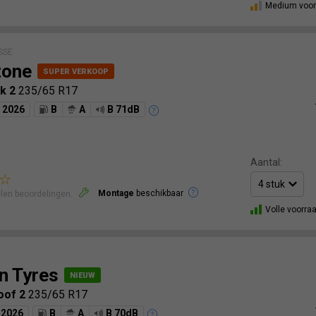
Medium voor
SSE
tone
k 2
235/65 R17
2026
B
A
B 71dB
Aantal:
Montage
beschikbaar
len beoordelingen.
Volle voorra
n Tyres
oof 2
235/65 R17
2026
B
A
B 70dB