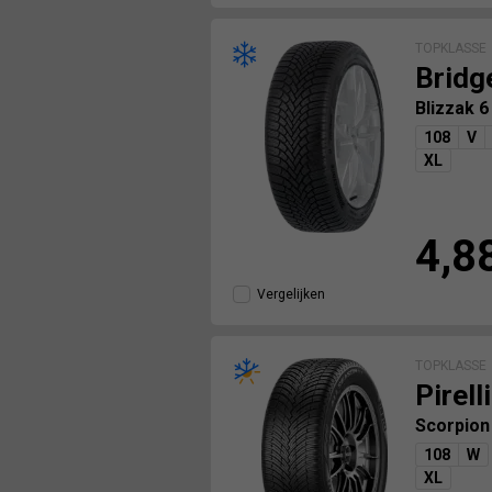
TOPKLASSE
Bridg
Blizzak 
108
V
XL
4,8
Vergelijken
TOPKLASSE
Pirelli
Scorpion
108
W
XL