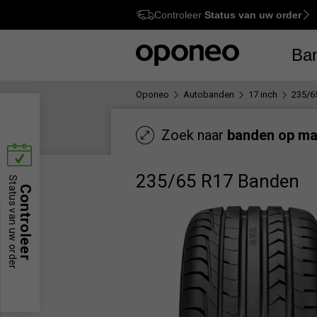
Controleer
Status van uw order
Ctrl
M
Ba
Oponeo
Autobanden
17 inch
235/6
Zoek naar
banden op ma
235/65 R17 Banden
Status van uw order
Controleer