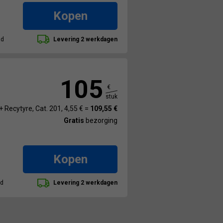
Kopen
ad
Levering 2 werkdagen
105
€
stuk
+ Recytyre, Cat. 201, 4,55 € =
109,55 €
Gratis
bezorging
Kopen
ad
Levering 2 werkdagen