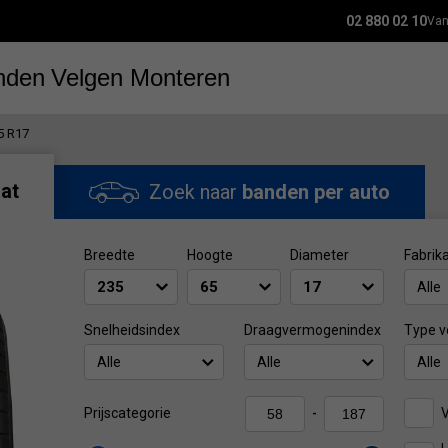
02 880 02 10
Van
nden
Velgen
Monteren
5 R17
at
Zoek naar
banden per auto
Breedte
Hoogte
Diameter
Fabrik
Alle
Snelheidsindex
Draagvermogenindex
Type v
Alle
Alle
Alle
V
Prijscategorie
-