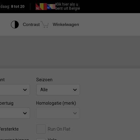
Klik hier als u
daag:
8 tot 20
bent uit België
Contrast
Winkelwagen
ant
Seizoen
Alle
oertuig
Homologatie (merk)
ersterkte
Run On Flat