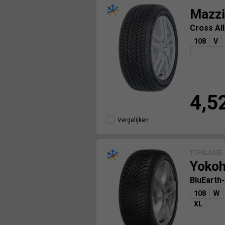
Mazzi
Cross Al
108
V
4,5
Vergelijken
TOPKLASSE
Yoko
BluEarth
108
W
XL