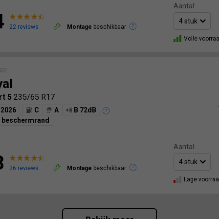
Aantal:
4
22 reviews
Montage
beschikbaar
Volle voorra
SSE
yal
rt 5
235/65 R17
2026
C
A
B 72dB
g beschermrand
Aantal:
8
26 reviews
Montage
beschikbaar
Lage voorra