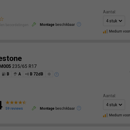
Aantal:
Montage
beschikbaar
len beoordelingen.
Medium voor
estone
LM005
235/65 R17
B
A
B 72dB
Aantal:
4
59 reviews
Montage
beschikbaar
Medium voor