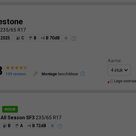
estone
6
235/65 R17
2025
C
B
B 70dB
Aantal:
8
109 reviews
Montage
beschikbaar
Lage voorra
 All Season SF3
235/65 R17
B
A
B 72dB