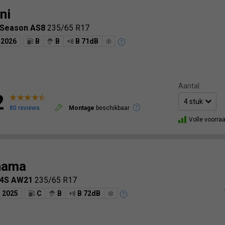
ni
lSeason AS8
235/65 R17
2026
B
B
B 71dB
Aantal:
2
80 reviews
Montage
beschikbaar
Volle voorra
hama
-4S AW21
235/65 R17
2025
C
B
B 72dB