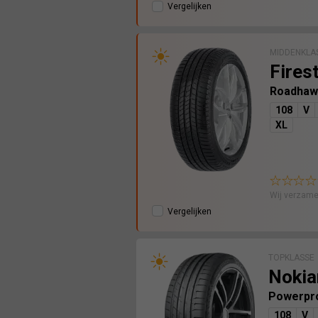
Vergelijken
MIDDENKLA
Fires
Roadhaw
108
V
XL
Wij verzame
Vergelijken
TOPKLASSE
Nokia
Powerpr
108
V