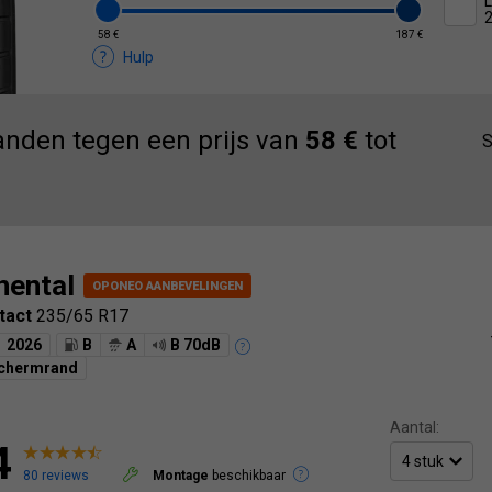
L
58 €
187 €
Hulp
nden tegen een prijs van
58 €
tot
S
nental
tact
235/65 R17
2026
B
A
B 70dB
schermrand
Aantal:
4
80 reviews
Montage
beschikbaar