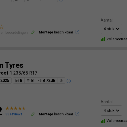
Aantal:
Montage
beschikbaar
len beoordelingen.
Volle voorra
n Tyres
roof 1
235/65 R17
2025
B
B
B 72dB
Aantal:
2
88 reviews
Montage
beschikbaar
Volle voorra