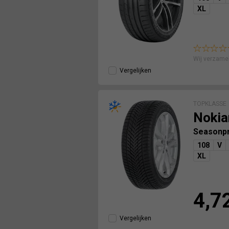
XL
Wij verzame
Vergelijken
TOPKLASSE
Nokia
Seasonp
108
V
XL
4,7
Vergelijken