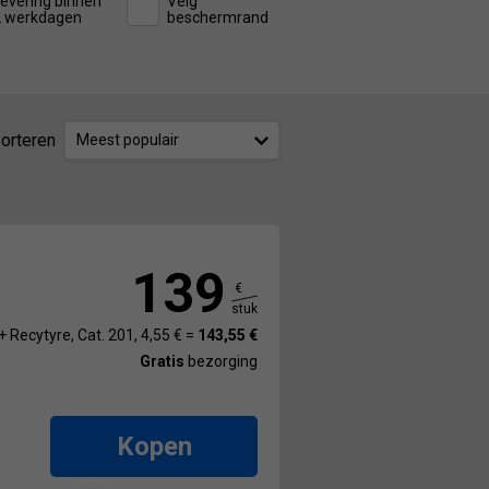
evering binnen
Velg
2 werkdagen
beschermrand
orteren
Meest populair
139
€
stuk
+ Recytyre, Cat. 201, 4,55 € =
143,55 €
Gratis
bezorging
Kopen